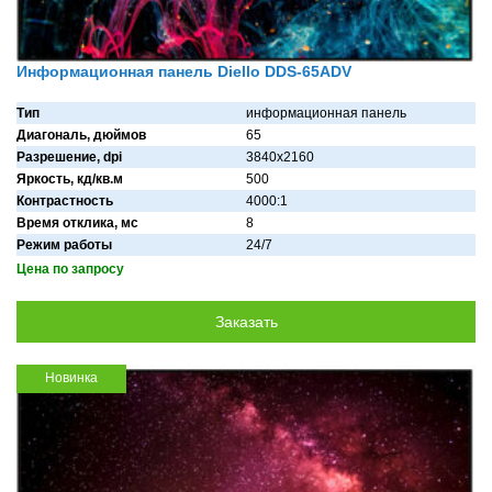
Информационная панель Diello DDS-65ADV
Тип
информационная панель
Диагональ, дюймов
65
Разрешение, dpi
3840x2160
Яркость, кд/кв.м
500
Контрастность
4000:1
Время отклика, мс
8
Режим работы
24/7
Цена по запросу
Новинка