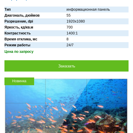
Тип
информационная панель
Диагональ, дюймов
55
Разрешение, dpi
1920х1080
Яркость, кд/кв.м
700
Контрастность
1400:1
Время отклика, мс
8
Режим работы
24/7
Цена по запросу
Новинка