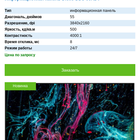
Тип
информационная панель
Диагональ, дюймов
55
Разрешение, dpi
3840x2160
Яркость, кд/кв.м
500
Контрастность
4000:1
Время отклика, мс
8
Режим работы
24/7
Цена по запросу
Новинка