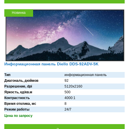
Новинка
Информационная панель Diello DDS-92ADV-5K
Тип
информационная панель
Диагональ, дюймов
92
Разрешение, dpi
5120x2160
Яркость, кд/кв.м
500
Контрастность
4000:1
Время отклика, мс
8
Режим работы
24/7
Цена по запросу