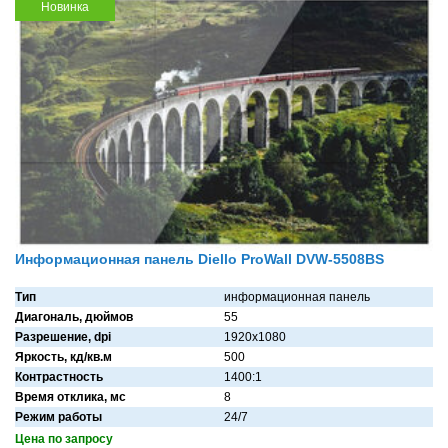
Новинка
Информационная панель Diello ProWall DVW-5508BS
Тип
информационная панель
Диагональ, дюймов
55
Разрешение, dpi
1920х1080
Яркость, кд/кв.м
500
Контрастность
1400:1
Время отклика, мс
8
Режим работы
24/7
Цена по запросу