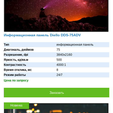
Информационная панель Diello DDS-75ADV
Тип
информационная панель
Диагональ, дюймов
75
Разрешение, dpi
3840x2160
Яркость, кд/кв.м
500
Контрастность
4000:1
Время отклика, мс
8
Режим работы
24/7
Цена по запросу
Новинка