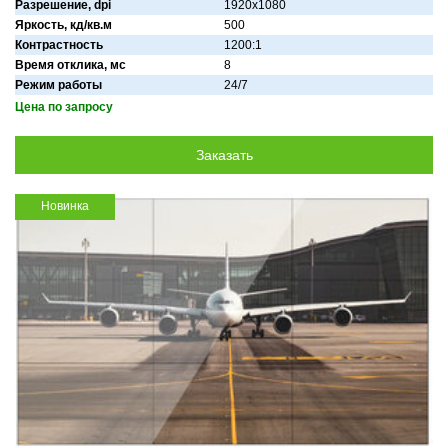
Разрешение, dpi
1920х1080
Яркость, кд/кв.м
500
Контрастность
1200:1
Время отклика, мс
8
Режим работы
24/7
Цена по запросу
Новинка