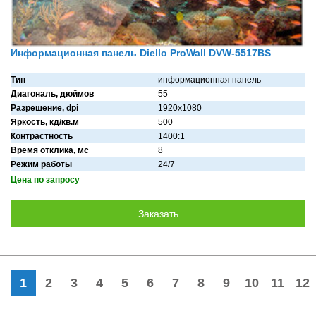
Информационная панель Diello ProWall DVW-5517BS
Тип
информационная панель
Диагональ, дюймов
55
Разрешение, dpi
1920х1080
Яркость, кд/кв.м
500
Контрастность
1400:1
Время отклика, мс
8
Режим работы
24/7
Цена по запросу
1
2
3
4
5
6
7
8
9
10
11
12