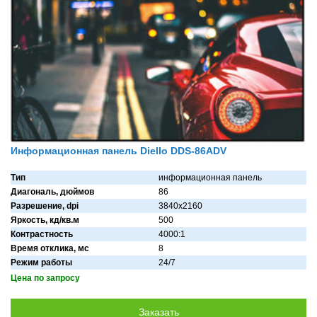
Информационная панель Diello DDS-86ADV
Тип
информационная панель
Диагональ, дюймов
86
Разрешение, dpi
3840x2160
Яркость, кд/кв.м
500
Контрастность
4000:1
Время отклика, мс
8
Режим работы
24/7
Цена по запросу