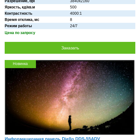
Разрешение, dpi
3840x2160
Яркость, кд/кв.м
500
Контрастность
4000:1
Время отклика, мс
8
Режим работы
24/7
Цена по запросу
Новинка
Информационная панель Diello DDS-55ADV