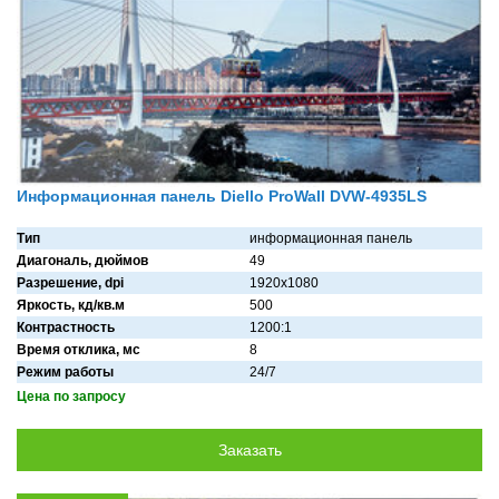
Информационная панель Diello ProWall DVW-4935LS
Тип
информационная панель
Диагональ, дюймов
49
Разрешение, dpi
1920х1080
Яркость, кд/кв.м
500
Контрастность
1200:1
Время отклика, мс
8
Режим работы
24/7
Цена по запросу