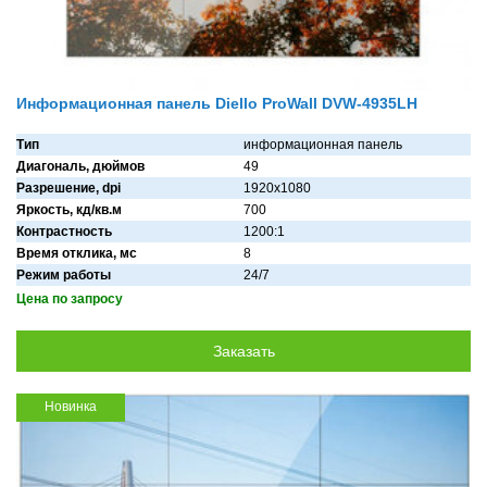
Информационная панель Diello ProWall DVW-4935LH
Тип
информационная панель
Диагональ, дюймов
49
Разрешение, dpi
1920х1080
Яркость, кд/кв.м
700
Контрастность
1200:1
Время отклика, мс
8
Режим работы
24/7
Цена по запросу
Новинка