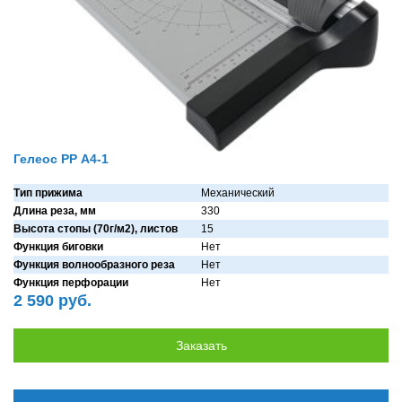
Гелеос РР A4-1
Тип прижима
Мехaнический
Длина реза, мм
330
Высота стопы (70г/м2), листов
15
Функция биговки
Нет
Функция волнообразного реза
Нет
Функция перфорации
Нет
2 590 руб.