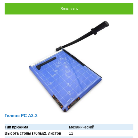
Гелеос РС A3-2
Тип прижима
Мехaнический
Высота стопы (70г/м2), листов
12