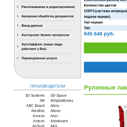
Количество цветов
Распознавание и редактирование
СНПЧ (система непреры
Архивная обработка документов
подачи чернил)
Тип чернил
Ввод данных
Тип
845 648 руб.
Аутсорсинг бизнес процессов
Аутстаффинг (наши люди
работают у Вас)
Переводческие услуги
ПРОИЗВОДИТЕЛИ
Рулонные лам
3D Systems
3D-Space
3M
4DigitalBooks
ABC Board
Abira
Abraflex
Absen
Access
Acer
Acteon
Activboard
AirSorb
AKA