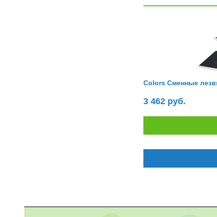
MBox
Mefu
Meisterklasse
Mekel
Merlin
Methocel
Metis
Michael Harding
Microbox
Microform
Microtek
Mimaki
MOHR
Morgana
MostraLog
Multigraf
Mustek
Myriwell
Nanorestore
NARDI
Colors Сменные лезви
Nasier
Nec
Neolt
Neschen
3 462 руб.
New United
Newline
NexTouch
Nikon
Nilfisk
NoName
Nutec
Oastar
Office Kit
OKI
OLFA
Open Technologies
Optima
Optoma
Opus
Oracle
Oric
Ottosson Fargmakeri
Owatrol
OZAPHAN
Ozclip
Panasonic
Pantarol
Pantum
Paraloid
Peach