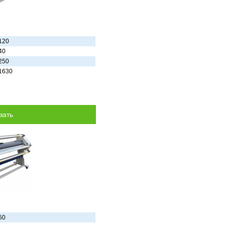
120
40
250
1630
60