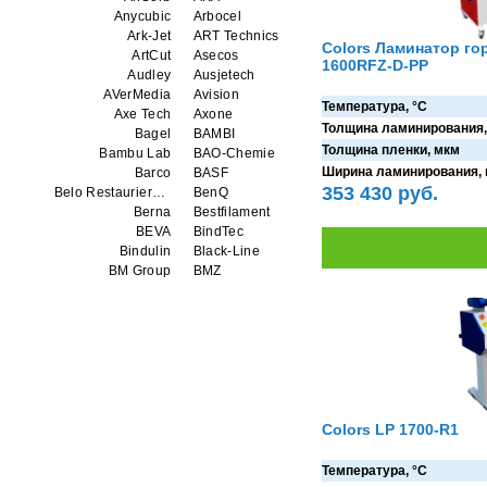
Anycubic
Arbocel
Ark-Jet
ART Technics
Colors Ламинатор г
ArtCut
Asecos
1600RFZ-D-РР
Audley
Ausjetech
AVerMedia
Avision
Температура, °C
Axe Tech
Axone
Толщина ламинирования,
Bagel
BAMBI
Толщина пленки, мкм
Bambu Lab
BAO-Chemie
Ширина ламинирования,
Barco
BASF
353 430 руб.
Belo Restaurierungsgerate GmbH
BenQ
Berna
Bestfilament
BEVA
BindTec
Bindulin
Black-Line
BM Group
BMZ
BookTEK
Borst
Boway
bq
Brauberg
Brislon
Brother
Brune
Bulros
CalXnova
Canon
Canon Production Printing WFP
Chaster
Classic Solution
Colors
Colortrac
Colors LP 1700-R1
Comet Art-Maker
Comix
Contex
Creality
Температура, °C
CreatBot
Createbot