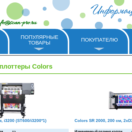
nfo@scan-pro.ru
ПОПУЛЯРНЫЕ
ПОКУПАТЕЛЮ
ТОВАРЫ
плоттеры Colors
, i3200 (ST600/i3200*1)
Colors SR 2000, 200 см, 2xD
ли
дa
Изменяемый размер капли