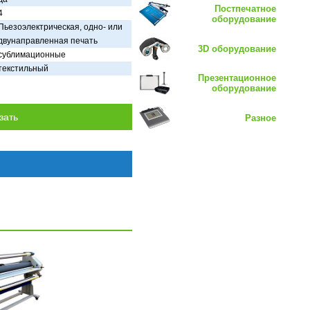
Постпечатное
4
оборудование
Пьезоэлектрическая, одно- или
двунаправленная печать
3D оборудование
сублимационные
текстильный
Презентационное
оборудование
Разное