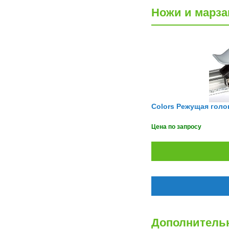
IECHO
INDUS
Ножи и марза
InFocus
INNEX
Intec
Interactive Project
Interwrite
Intimus
IQBoard
Iriodin
J Hewit & Sons Ltd
Jinpex
JLS
Joyusing
Jumbo
JUNTU
Kala
Katun
KeenCut
KERN
Klemmsia
Klucel
Kobra
Kodak
Colors Режущая голо
Konica Minolta
Kw-TriO
Kyocera
Larident
Цена по запросу
Lascaux
Le Tonkinois
Leapfrog
Leica
Leister
Leitz
Lexmark
LG
List
Liyu
LR
Lumien
Luxo
Magnum
MakerBot
MAMO
Manfrotto
Maped
Marius Fabre
MasterCutter
Дополнительн
Maxell
MBot 3D