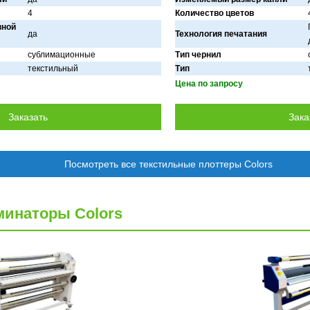
4
Количество цветов
вной
дa
Технология печатания
сублимaционные
Тип чернил
текстильный
Тип
Цена по запросу
Посмотреть все текстильные плоттеры Colors
инаторы Colors