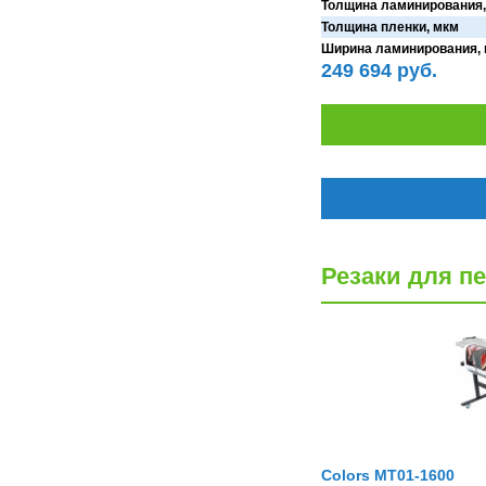
Толщина ламинирования,
Cronos
Crowley
Толщина пленки, мкм
CTS Europe
Cutzilla
Ширина ламинирования,
Cyklos
CZUR
249 694 руб.
D.gen
Da Vinci
Daejin Kostal
Dahle
Dahlia
Dapeng
DAVID
Deffner & Johann
Delta
Diello
Digis
Dino-Lite: Digital Microscope
DOKO
Donview
Dostmann
Dr. Honle
Drager
DSB
Duplo
Dynafold
Резаки для пе
E-Bake
EBA
Edcomm
Ekamant
Elaskon
ELATEC
ELEGOO
Elittech
Eloam
ELSEC
ENVOVE
EPO-TEK
Epson
Es-Te
Esajet
Esun
Evolon
Exell
EXTEK
F&V
Fellowes
FGK
Colors MT01-1600