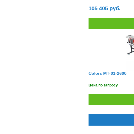
FlashForge
FLSUN
Flying Bear
Foldmaster
105 405 руб.
Foliant
Formlabs
Fotoba
Fplus
Front
FUCHS
Fuji
Fujifilm
Fujitsu
Gamblin
GBC
GCC
Geckotouch
Geha
GIDEON
Gladwork
GMP
Gnesta
Gongzheng
Goodview
Grafalex
Grafcut
Graphopress
Graphtec
Colors MT-01-2600
Gregomatic
GTCO CalComp
Guangming
Guowang
Цена по запросу
Hagner
Han-Bond
Hanshin
HAROLUX
HARZ
Hico
HID
Hiper
Hiromi Paper Inc
Hisense
Hitachi
Hollytex
Horizon
Hostaphan
HP
HSGM
HSM
Ideal