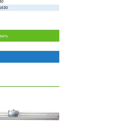
40
1630