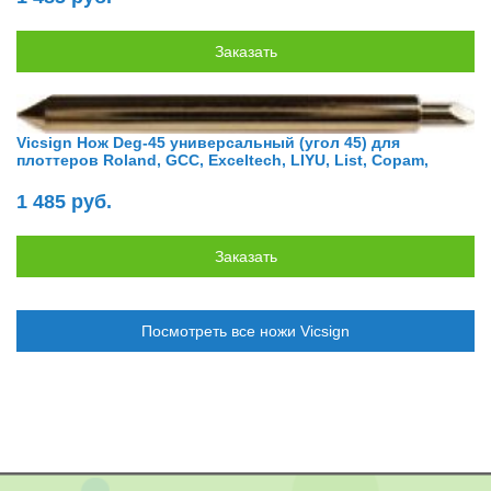
Vicsign Нож Deg-45 универсальный (угол 45) для
плоттеров Roland, GCC, Exceltech, LIYU, List, Copam,
1 485 руб.
Посмотреть все ножи Vicsign