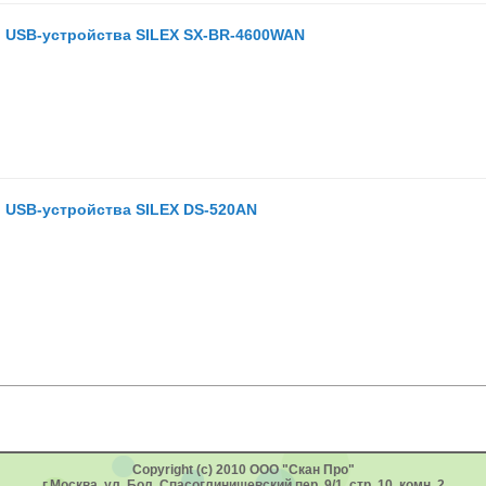
 USB-устройства SILEX SX-BR-4600WAN
 USB-устройства SILEX DS-520AN
Copyright (c) 2010 ООО "Скан Про"
г.Москва, ул. Бол. Спасоглинищевский пер, 9/1, стр. 10, комн. 2