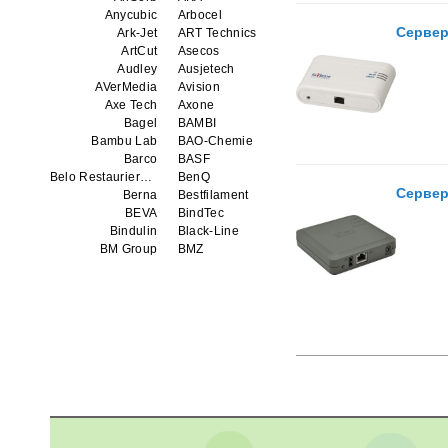
Anycubic
Arbocel
Сервер
Ark-Jet
ART Technics
ArtCut
Asecos
Audley
Ausjetech
AVerMedia
Avision
Axe Tech
Axone
Bagel
BAMBI
Bambu Lab
BAO-Chemie
Barco
BASF
Belo Restaurierungsgerate GmbH
BenQ
Сервер
Berna
Bestfilament
BEVA
BindTec
Bindulin
Black-Line
BM Group
BMZ
BookTEK
Borst
Boway
bq
Brauberg
Brislon
Brother
Brune
Bulros
CalXnova
Canon
Canon Production Printing WFP
Chaster
Classic Solution
Colors
Colortrac
Comet Art-Maker
Comix
Contex
Creality
CreatBot
Createbot