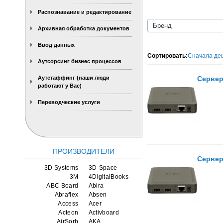
Распознавание и редактирование
Архивная обработка документов
Ввод данных
Сортировать:
Сначала де
Аутсорсинг бизнес процессов
Аутстаффинг (наши люди
Сервер
работают у Вас)
Переводческие услуги
ПРОИЗВОДИТЕЛИ
Сервер
3D Systems
3D-Space
3M
4DigitalBooks
ABC Board
Abira
Abraflex
Absen
Access
Acer
Acteon
Activboard
AirSorb
AKA