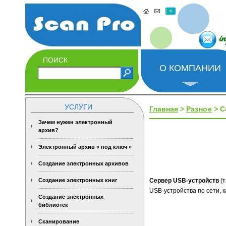
i
ПОИСК
О КОМПАНИИ
УСЛУГИ
Главная
>
Разное
> С
Зачем нужен электронный
архив?
Электронный архив « под ключ »
Создание электронных архивов
Создание электронных книг
Сервер USB-устройств
(т
USB-устройства по сети, 
Создание электронных
библиотек
Сканирование