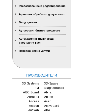
Распознавание и редактирование
Архивная обработка документов
Ввод данных
Аутсорсинг бизнес процессов
Аутстаффинг (наши люди
работают у Вас)
Переводческие услуги
ПРОИЗВОДИТЕЛИ
3D Systems
3D-Space
3M
4DigitalBooks
ABC Board
Abira
Abraflex
Absen
Access
Acer
Acteon
Activboard
AirSorb
AKA