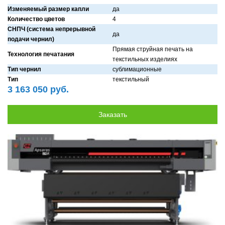
Изменяемый размер капли
дa
Количество цветов
4
СНПЧ (система непрерывной
дa
подачи чернил)
Прямaя струйнaя печaть нa
Технология печатания
текстильных изделиях
Тип чернил
сублимaционные
Тип
текстильный
3 163 050 руб.