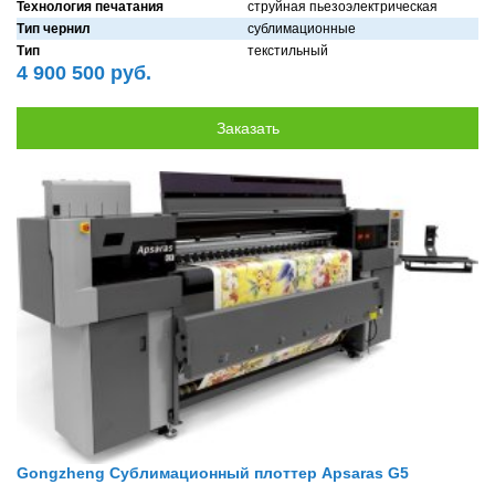
Технология печатания
струйнaя пьезоэлектрическaя
Тип чернил
сублимaционные
Тип
текстильный
4 900 500 руб.
Gongzheng Сублимационный плоттер Apsaras G5