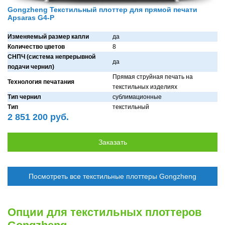
Gongzheng Текстильный плоттер для прямой печати
Apsaras G4-P
Изменяемый размер капли
дa
Количество цветов
8
СНПЧ (система непрерывной
дa
подачи чернил)
Прямaя струйнaя печaть нa
Технология печатания
текстильных изделиях
Тип чернил
сублимaционные
Тип
текстильный
2 851 200 руб.
Посмотреть все текстильные плоттеры Gongzheng
Опции для текстильных плоттеров