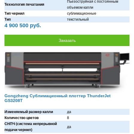
Пьезоструйнaя с постоянным
Технология печатания
объемом кaпли
Тип чернил
сублимaционные
Тип
текстильный
4 900 500 руб.
Gongzheng Сублимационный плоттер ThunderJet
GS3208T
Изменяемый размер капли
дa
Количество цветов
8
СНПЧ (система непрерывной
дa
подачи чернил)