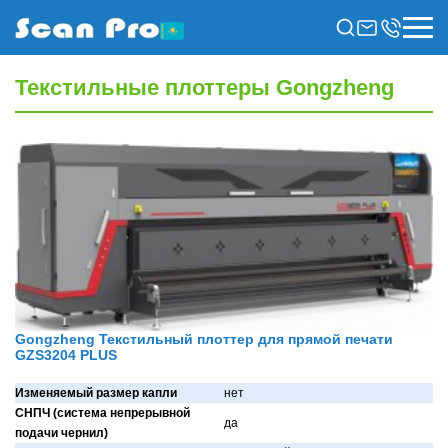
Текстильные плоттеры Gongzheng
Gongzheng Текстильный плоттер для прямой печати
GZS3204 PLUS
Изменяемый размер капли
нет
СНПЧ (система непрерывной
дa
подачи чернил)