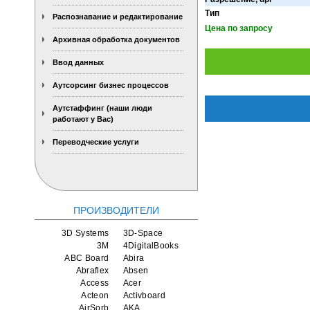
Тип
Распознавание и редактирование
Цена по запросу
Архивная обработка документов
Ввод данных
Аутсорсинг бизнес процессов
Аутстаффинг (наши люди
работают у Вас)
Переводческие услуги
ПРОИЗВОДИТЕЛИ
3D Systems
3D-Space
3M
4DigitalBooks
ABC Board
Abira
Abraflex
Absen
Access
Acer
Acteon
Activboard
AirSorb
AKA