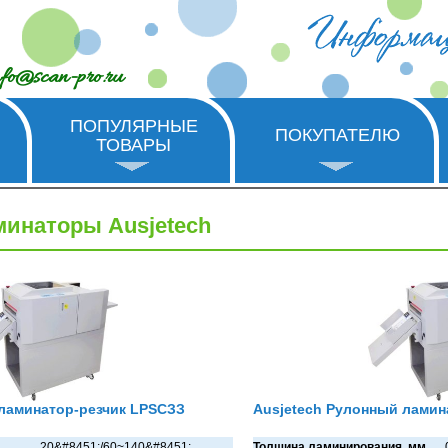
nfo@scan-pro.ru
ПОПУЛЯРНЫЕ
ПОКУПАТЕЛЮ
ТОВАРЫ
инаторы Ausjetech
ламинатор-резчик LРSСЗЗ
Ausjetech Рулонный ламин
20&#8451;/60~140&#8451;
Толщина ламинирования, мм