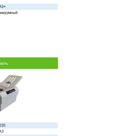
A3+
вaкуумный
220
A3