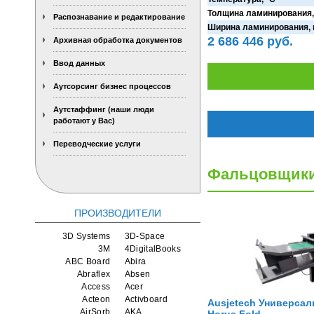
Толщина ламинирования,
Распознавание и редактирование
Ширина ламинирования,
2 686 446 руб.
Архивная обработка документов
Ввод данных
Аутсорсинг бизнес процессов
Аутстаффинг (наши люди
работают у Вас)
Переводческие услуги
Фальцовщики 
ПРОИЗВОДИТЕЛИ
3D Systems
3D-Space
3M
4DigitalBooks
ABC Board
Abira
Abraflex
Absen
Access
Acer
Acteon
Activboard
Ausjetech Универса
AirSorb
AKA