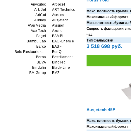
Horus Fold
Anycubic
Arbocel
Ark-Jet
ART Technics
Макс. плотность бумаги, 
ArtCut
Asecos
Максимальный формат
Audley
Ausjetech
Мин. плотность бумаги, г
AVerMedia
Avision
Скорость фальцовки, лис
Axe Tech
Axone
час
Bagel
BAMBI
Тип фальцовки
Bambu Lab
BAO-Chemie
3 518 698 руб.
Barco
BASF
Belo Restaurierungsgerate GmbH
BenQ
Berna
Bestfilament
BEVA
BindTec
Bindulin
Black-Line
BM Group
BMZ
BookTEK
Borst
Boway
bq
Brauberg
Brislon
Brother
Brune
Bulros
CalXnova
Canon
Canon Production Printing WFP
Ausjetech 45F
Chaster
Classic Solution
Colors
Colortrac
Comet Art-Maker
Comix
Макс. плотность бумаги, 
Contex
Creality
Максимальный формат
CreatBot
Createbot