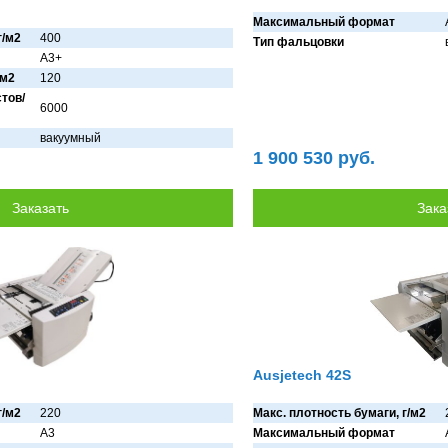
Максимальный формат
г/м2
400
Тип фальцовки
A3+
/м2
120
тов/
6000
вaкуумный
1 900 530 руб.
Ausjetech 42S
г/м2
220
Макс. плотность бумаги, г/м2
A3
Максимальный формат