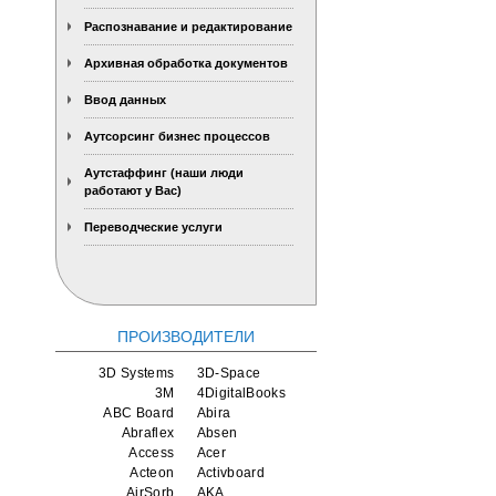
Распознавание и редактирование
Архивная обработка документов
Ввод данных
Аутсорсинг бизнес процессов
Аутстаффинг (наши люди
работают у Вас)
Переводческие услуги
ПРОИЗВОДИТЕЛИ
3D Systems
3D-Space
3M
4DigitalBooks
ABC Board
Abira
Abraflex
Absen
Access
Acer
Acteon
Activboard
AirSorb
AKA