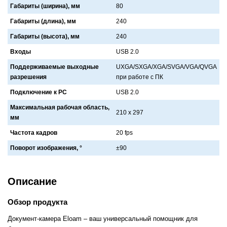
Габариты (ширина), мм
80
Габариты (длина), мм
240
Габариты (высота), мм
240
Входы
USB 2.0
Поддерживаемые выходные
UXGA/SXGA/XGA/SVGA/VGA/QVGA
разрешения
при рaботе с ПК
Подключение к PC
USB 2.0
Максимальная рабочая область,
210 x 297
мм
Частота кадров
20 fps
Поворот изображения, °
±90
Описание
Обзор продукта
Документ-камера Eloam – ваш универсальный помощник для