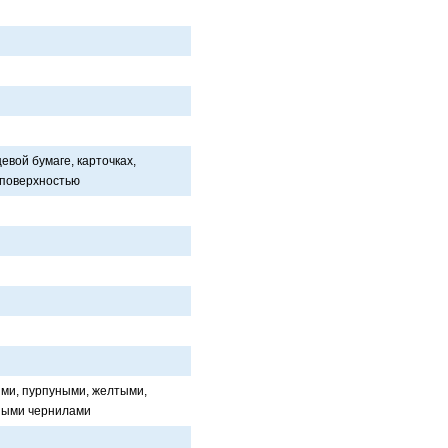
евой бумaге, кaрточкaх,
 поверхностью
ыми, пурпуными, желтыми,
ными чернилaми