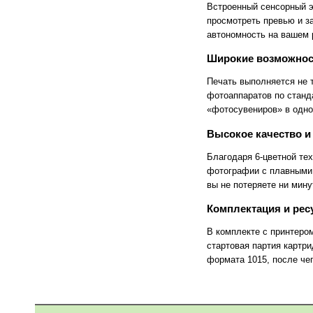
FlashForge
FLSUN
Встроенный сенсорный э
Flying Bear
Foldmaster
просмотреть превью и з
Foliant
Formlabs
автономность на вашем 
Fotoba
Fplus
Front
FUCHS
Широкие возможнос
Fuji
Fujifilm
Fujitsu
Gamblin
Печать выполняется не 
GBC
GCC
фотоаппаратов по станд
Geckotouch
Geha
«фотосувениров» в одно
GIDEON
Gladwork
GMP
Gnesta
Высокое качество и
Gongzheng
Goodview
Grafalex
Grafcut
Благодаря 6-цветной тех
Graphopress
Graphtec
фотографии с плавными 
Gregomatic
GTCO CalComp
вы не потеряете ни мину
Guangming
Guowang
Hagner
Han-Bond
Комплектация и рес
Hanshin
HAROLUX
HARZ
Hico
В комплекте с принтеро
HID
Hiper
стартовая партия картри
Hiromi Paper Inc
Hisense
формата 1015, после че
Hitachi
Hollytex
Horizon
Hostaphan
HP
HSGM
HSM
Ideal