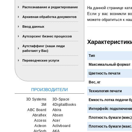
Распознавание и редактирование
На данной странице кат
Если у вас возникли во
Архивная обработка документов
можете обратиться к наш
Ввод данных
Аутсорсинг бизнес процессов
Характеристики
Аутстаффинг (наши люди
работают у Вас)
Тип
Переводческие услуги
Максимальный формат
Цветность печати
Вес, кг
ПРОИЗВОДИТЕЛИ
Технология печати
3D Systems
3D-Space
Емкость лотка подачи б
3M
4DigitalBooks
Интерфейс подключени
ABC Board
Abira
Abraflex
Absen
Плотность бумаги (мин.),
Access
Acer
Acteon
Activboard
Плотность бумаги (макс.)
AirSorb
AKA