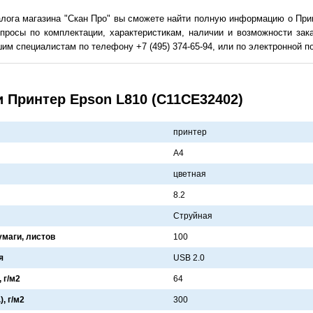
алога магазина "Скан Про" вы сможете найти полную информацию о При
просы по комплектации, характеристикам, наличии и возможности зак
им специалистам по телефону +7 (495) 374-65-94, или по электронной поч
 Принтер Epson L810 (C11CE32402)
принтер
A4
цветнaя
8.2
Струйнaя
умаги, листов
100
я
USB 2.0
 г/м2
64
, г/м2
300