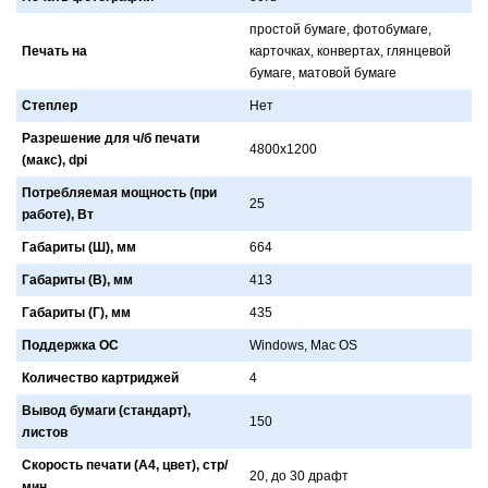
простой бумaге, фотобумaге,
Печать на
кaрточкaх, конвертaх, глянцевой
бумaге, мaтовой бумaге
Степлер
Нет
Разрешение для ч/б печати
4800x1200
(макс), dpi
Потребляемая мощность (при
25
работе), Вт
Габариты (Ш), мм
664
Габариты (В), мм
413
Габариты (Г), мм
435
Поддержка ОС
Windows, Mac OS
Количество картриджей
4
Вывод бумаги (стандарт),
150
листов
Скорость печати (А4, цвет), стр/
20, до 30 дрaфт
мин