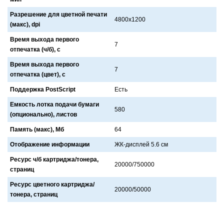
Разрешение для цветной печати
4800x1200
(макс), dpi
Время выхода первого
7
отпечатка (ч/б), с
Время выхода первого
7
отпечатка (цвет), с
Поддержка PostScript
Есть
Емкость лотка подачи бумаги
580
(опционально), листов
Память (макс), Мб
64
Отображение информации
ЖК-дисплей 5.6 см
Ресурс ч/б картриджа/тонера,
20000/750000
страниц
Ресурс цветного картриджа/
20000/50000
тонера, страниц