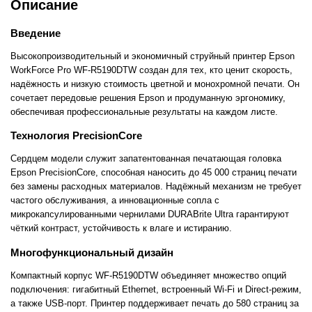
Описание
Введение
Высокопроизводительный и экономичный струйный принтер Epson
WorkForce Pro WF-R5190DTW создан для тех, кто ценит скорость,
надёжность и низкую стоимость цветной и монохромной печати. Он
сочетает передовые решения Epson и продуманную эргономику,
обеспечивая профессиональные результаты на каждом листе.
Технология PrecisionCore
Сердцем модели служит запатентованная печатающая головка
Epson PrecisionCore, способная наносить до 45 000 страниц печати
без замены расходных материалов. Надёжный механизм не требует
частого обслуживания, а инновационные сопла с
микрокапсулированными чернилами DURABrite Ultra гарантируют
чёткий контраст, устойчивость к влаге и истиранию.
Многофункциональный дизайн
Компактный корпус WF-R5190DTW объединяет множество опций
подключения: гигабитный Ethernet, встроенный Wi-Fi и Direct-режим,
а также USB-порт. Принтер поддерживает печать до 580 страниц за