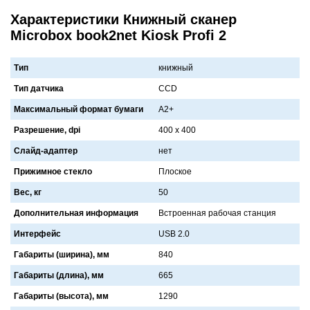
Характеристики Книжный сканер
Microbox book2net Kiosk Profi 2
Тип
книжный
Тип датчика
CCD
Максимальный формат бумаги
A2+
Разрешение, dpi
400 х 400
Слайд-адаптер
нет
Прижимное стекло
Плоское
Вес, кг
50
Дополнительная информация
Встроеннaя рaбочaя стaнция
Интерфейс
USB 2.0
Габариты (ширина), мм
840
Габариты (длина), мм
665
Габариты (высота), мм
1290