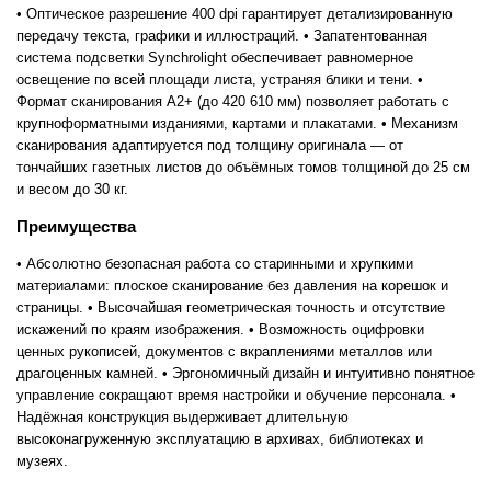
• Оптическое разрешение 400 dpi гарантирует детализированную
передачу текста, графики и иллюстраций. • Запатентованная
система подсветки Synchrolight обеспечивает равномерное
освещение по всей площади листа, устраняя блики и тени. •
Формат сканирования A2+ (до 420 610 мм) позволяет работать с
крупноформатными изданиями, картами и плакатами. • Механизм
сканирования адаптируется под толщину оригинала — от
тончайших газетных листов до объёмных томов толщиной до 25 см
и весом до 30 кг.
Преимущества
• Абсолютно безопасная работа со старинными и хрупкими
материалами: плоское сканирование без давления на корешок и
страницы. • Высочайшая геометрическая точность и отсутствие
искажений по краям изображения. • Возможность оцифровки
ценных рукописей, документов c вкраплениями металлов или
драгоценных камней. • Эргономичный дизайн и интуитивно понятное
управление сокращают время настройки и обучение персонала. •
Надёжная конструкция выдерживает длительную
высоконагруженную эксплуатацию в архивах, библиотеках и
музеях.