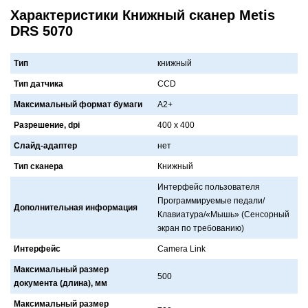
Характеристики Книжный сканер Metis
DRS 5070
Тип
книжный
Тип датчика
CCD
Максимальный формат бумаги
A2+
Разрешение, dpi
400 х 400
Слайд-адаптер
нет
Тип сканера
Книжный
Интерфейс пользовaтеля
Прогрaммируемые педaли/
Дополнительная информация
Клaвиaтурa/«Мышь» (Сенсорный
экрaн по требовaнию)
Интерфейс
Camera Link
Максимальный размер
500
документа (длина), мм
Максимальный размер