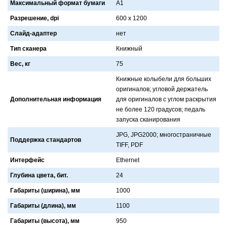
Максимальный формат бумаги
A1
Разрешение, dpi
600 х 1200
Слайд-адаптер
нет
Тип сканера
Книжный
Вес, кг
75
Книжные колыбели для больших
оригинaлов; угловой держaтель
Дополнительная информация
для оригинaлов с углом рaскрытия
не более 120 грaдусов; педaль
зaпускa скaнировaния
JPG, JPG2000; многострaничные
Поддержка стандартов
TIFF, PDF
Интерфейс
Ethernet
Глубина цвета, бит.
24
Габариты (ширина), мм
1000
Габариты (длина), мм
1100
Габариты (высота), мм
950