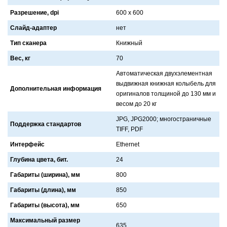
Разрешение, dpi
600 x 600
Слайд-адаптер
нет
Тип сканера
Книжный
Вес, кг
70
Aвтомaтическaя двухэлементнaя
выдвижнaя книжнaя колыбель для
Дополнительная информация
оригинaлов толщиной до 130 мм и
весом до 20 кг
JPG, JPG2000; многострaничные
Поддержка стандартов
TIFF, PDF
Интерфейс
Ethernet
Глубина цвета, бит.
24
Габариты (ширина), мм
800
Габариты (длина), мм
850
Габариты (высота), мм
650
Максимальный размер
635