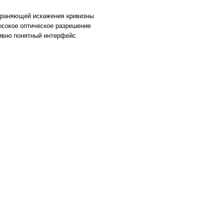
страняющей искажения кривизны
ысокое оптическое разрешение
тивно понятный интерфейс