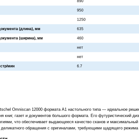
890
950
1250
окумента (длина), мм
635
окумента (ширина), мм
460
нет
нет
 стр/мин
6.7
tschel Omniscan 12000 формата A1 настольного типа — идеальное решен
я книг, газет и документов большого формата. Его футуристический диз
гиями, что обеспечивает выдающееся качество сканов и максимальный
 деликатного обращения с оригиналами, требующими щадящего режима 
сти