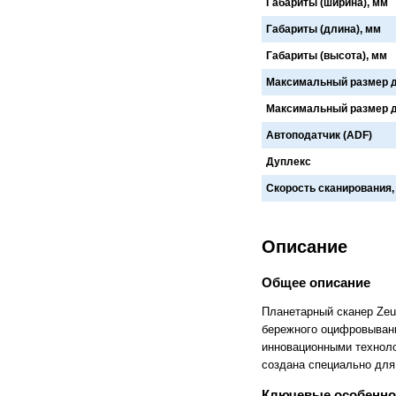
Габариты (ширина), мм
Cronos
Crowley
Габариты (длина), мм
CTS Europe
Cutzilla
Cyklos
CZUR
Габариты (высота), мм
D.gen
Da Vinci
Daejin Kostal
Dahle
Максимальный размер д
Dahlia
Dapeng
Максимальный размер д
DAVID
Deffner & Johann
Delta
Diello
Автоподатчик (ADF)
Digis
Dino-Lite: Digital Microscope
DOKO
Donview
Дуплекс
Dostmann
Dr. Honle
Скорость сканирования,
Drager
DSB
Duplo
Dynafold
E-Bake
EBA
Edcomm
Ekamant
Описание
Elaskon
ELATEC
ELEGOO
Elittech
Общее описание
Eloam
ELSEC
ENVOVE
EPO-TEK
Планетарный сканер Zeu
Epson
Es-Te
бережного оцифровывани
Esajet
Esun
инновационными техноло
Evolon
Exell
создана специально для
EXTEK
F&V
Fellowes
FGK
Ключевые особенно