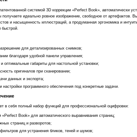
патентованной системой 3D коррекции «Perfect Book», автоматически у
вы получаете идеально ровное изображение, свободное от артефактов. В
екстов и насыщенность иллюстраций, а продуманная эргономика и интуи
 быстрой.
разрешение для детализированных снимков;
ании благодаря удобной панели управления;
 и оптимальные габариты для настольной установки;
сность оригиналов при сканировании;
ачи данных и экспорта;
 настройки программного обеспечения под конкретные задачи.
ечение
т в себя полный набор функций для профессиональной оцифровки:
 «Perfect Book» для автоматического выравнивания страниц;
жных страниц и разворотов;
фильтров для устранения бликов, теней и шумов;