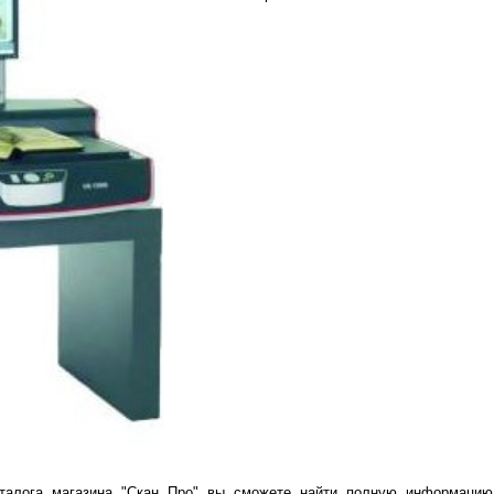
талога магазина "Скан Про" вы сможете найти полную информацию