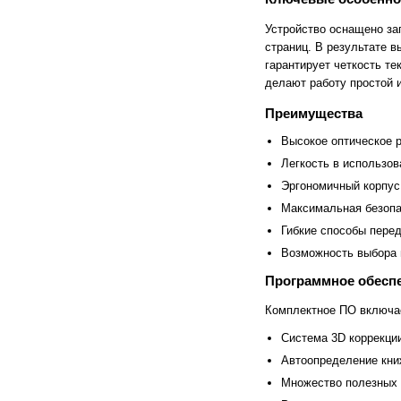
FlashForge
FLSUN
Flying Bear
Foldmaster
Устройство оснащено за
Foliant
Formlabs
страниц. В результате 
Fotoba
Fplus
гарантирует четкость т
Front
FUCHS
Fuji
Fujifilm
делают работу простой и
Fujitsu
Gamblin
Преимущества
GBC
GCC
Geckotouch
Geha
Высокое оптическое 
GIDEON
Gladwork
GMP
Gnesta
Легкость в использов
Gongzheng
Goodview
Эргономичный корпус
Grafalex
Grafcut
Максимальная безопа
Graphopress
Graphtec
Gregomatic
GTCO CalComp
Гибкие способы перед
Guangming
Guowang
Возможность выбора и
Hagner
Han-Bond
Hanshin
HAROLUX
Программное обесп
HARZ
Hico
HID
Hiper
Комплектное ПО включае
Hiromi Paper Inc
Hisense
Система 3D коррекции
Hitachi
Hollytex
Horizon
Hostaphan
Автоопределение кни
HP
HSGM
Множество полезных 
HSM
Ideal