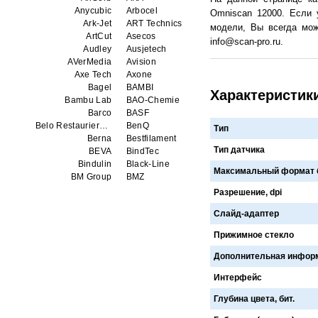
Anycubic
Arbocel
Omniscan 12000. Если 
Ark-Jet
ART Technics
модели, Вы всегда мож
ArtCut
Asecos
info@scan-pro.ru.
Audley
Ausjetech
AVerMedia
Avision
Axe Tech
Axone
Bagel
BAMBI
Характеристик
Bambu Lab
BAO-Chemie
Barco
BASF
Belo Restaurierungsgerate GmbH
BenQ
Тип
Berna
Bestfilament
Тип датчика
BEVA
BindTec
Bindulin
Black-Line
Максимальный формат 
BM Group
BMZ
BookTEK
Borst
Разрешение, dpi
Boway
bq
Слайд-адаптер
Brauberg
Brislon
Brother
Brune
Прижимное стекло
Bulros
CalXnova
Canon
Canon Production Printing WFP
Дополнительная инфор
Chaster
Classic Solution
Интерфейс
Colors
Colortrac
Comet Art-Maker
Comix
Глубина цвета, бит.
Contex
Creality
CreatBot
Createbot