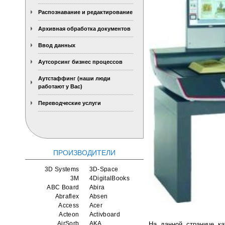
Распознавание и редактирование
Архивная обработка документов
Ввод данных
Аутсорсинг бизнес процессов
Аутстаффинг (наши люди
работают у Вас)
Переводческие услуги
ПРОИЗВОДИТЕЛИ
3D Systems
3D-Space
3M
4DigitalBooks
ABC Board
Abira
Abraflex
Absen
Access
Acer
Acteon
Activboard
AirSorb
AKA
На данной странице ка