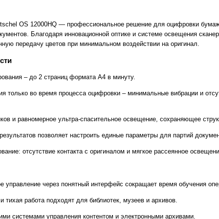
tschel OS 12000HQ — профессиональное решение для оцифровки бумажны
кументов. Благодаря инновационной оптике и системе освещения скане
нную передачу цветов при минимальном воздействии на оригинал.
сти
ования – до 2 страниц формата A4 в минуту.
ия только во время процесса оцифровки – минимальные вибрации и отс
кoв и равномерное ультра-спасительное освещение, сохраняющее структ
результатов позволяет настроить единые параметры для партий докумен
вание: отсутствие контакта с оригиналом и мягкое рассеянное освещени
е управление через понятный интерфейс сокращает время обучения опе
и тихая работа подходят для библиотек, музеев и архивов.
ми системами управления контентом и электронными архивами.