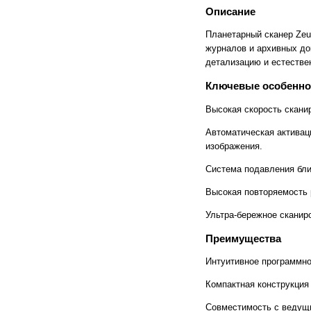
Описание
Cronos
Crowley
CTS Europe
Cutzilla
Планетарный сканер Zeu
Cyklos
CZUR
журналов и архивных до
D.gen
Da Vinci
Daejin Kostal
Dahle
детализацию и естестве
Dahlia
Dapeng
Ключевые особенно
DAVID
Deffner & Johann
Delta
Diello
Высокая скорость сканир
Digis
Dino-Lite: Digital Microscope
DOKO
Donview
Автоматическая активац
Dostmann
Dr. Honle
изображения.
Drager
DSB
Duplo
Dynafold
Система подавления бли
E-Bake
EBA
Edcomm
Ekamant
Высокая повторяемость 
Elaskon
ELATEC
ELEGOO
Elittech
Ультра-бережное сканиро
Eloam
ELSEC
ENVOVE
EPO-TEK
Преимущества
Epson
Es-Te
Интуитивное программно
Esajet
Esun
Evolon
Exell
Компактная конструкция 
EXTEK
F&V
Fellowes
FGK
Совместимость с ведущи