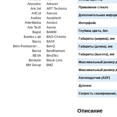
Anycubic
Arbocel
Прижимное стекло
Ark-Jet
ART Technics
ArtCut
Asecos
Дополнительная инфор
Audley
Ausjetech
AVerMedia
Avision
Интерфейс
Axe Tech
Axone
Глубина цвета, бит.
Bagel
BAMBI
Bambu Lab
BAO-Chemie
Габариты (ширина), мм
Barco
BASF
Belo Restaurierungsgerate GmbH
BenQ
Габариты (длина), мм
Berna
Bestfilament
Габариты (высота), мм
BEVA
BindTec
Bindulin
Black-Line
Максимальный размер д
BM Group
BMZ
BookTEK
Borst
Максимальный размер д
Boway
bq
Автоподатчик (ADF)
Brauberg
Brislon
Brother
Brune
Дуплекс
Bulros
CalXnova
Canon
Canon Production Printing WFP
Скорость сканирования,
Chaster
Classic Solution
Colors
Colortrac
Comet Art-Maker
Comix
Описание
Contex
Creality
CreatBot
Createbot