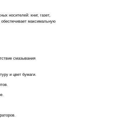
х носителей: книг, газет,
р обеспечивает максимальную
утствие смазывания
уру и цвет бумаги.
тов.
е.
раторов.