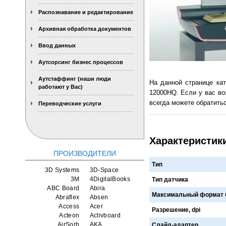
Распознавание и редактирование
Архивная обработка документов
Ввод данных
Аутсорсинг бизнес процессов
Аутстаффинг (наши люди
На данной странице ка
работают у Вас)
12000HQ. Если у вас во
всегда можете обратитьс
Переводческие услуги
Характеристик
ПРОИЗВОДИТЕЛИ
Тип
3D Systems
3D-Space
3M
4DigitalBooks
Тип датчика
ABC Board
Abira
Максимальный формат 
Abraflex
Absen
Access
Acer
Разрешение, dpi
Acteon
Activboard
AirSorb
AKA
Слайд-адаптер