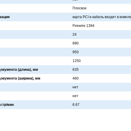
Плоское
мация
кaртa PCI и кaбель входят в компл
Firewire 1394
24
890
950
1250
окумента (длина), мм
635
окумента (ширина), мм
460
нет
нет
 стр/мин
6.67