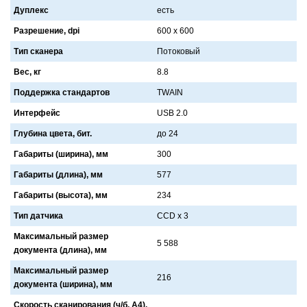
Дуплекс
есть
Разрешение, dpi
600 x 600
Тип сканера
Потоковый
Вес, кг
8.8
Поддержка стандартов
TWAIN
Интерфейс
USB 2.0
Глубина цвета, бит.
до 24
Габариты (ширина), мм
300
Габариты (длина), мм
577
Габариты (высота), мм
234
Тип датчика
CCD x 3
Максимальный размер
5 588
документа (длина), мм
Максимальный размер
216
документа (ширина), мм
Скорость сканирования (ч/б, А4),