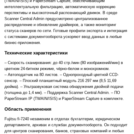
(TWAIN/ISIS) и PaperStream Capture, обеспечивающим
интеллектуальную фильтрацию, автоматическую коррекцию
перспективы и высокоточный распознающий движок. В среде
Scanner Central Admin предусмотрено централизованное
распределение и обновление драйверов, а также мониторинг
статуса сканеров по сети. Готовые профили экспорта и интеграция
с системами документооборота ускоряют ввод данных в любые
бизнес-приложения.
Технические характеристики
– Скорость сканирования: до 40 стр./мин (80 изображений/мин) в
цветном 24-битном режиме, чёрно-белом и монохромном.
– Автоподатчик на 80 листов.
– Однопроходный цветной CCD-
сенсор.
– Плоский планшетный модуль 216 297 мм (8,5 11,69
дюйма).
– Ультразвуковая система обнаружения двойной подачи
(толщина до 1,4 мм).
– Поддержка Scanner Central Admin.
– ПО
PaperStream IP (TWAIN/ISIS) и PaperStream Capture в комплекте.
Область применения
Fujitsu fi-7240 незаменим в отделах бухгалтерии, юридическом
департаменте, архивах и службах документооборота. Он подходит
для центров сканирования, банков, страховых компаний и любых