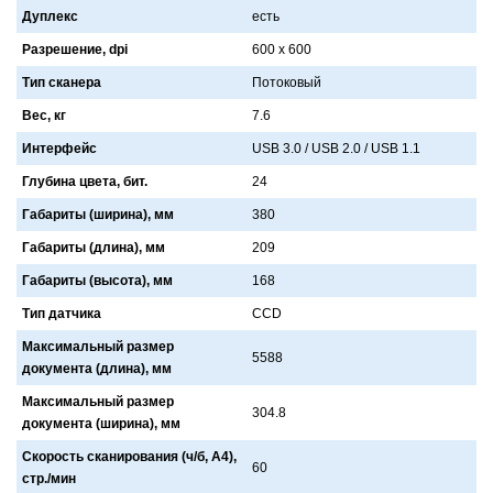
Дуплекс
есть
Разрешение, dpi
600 x 600
Тип сканера
Потоковый
Вес, кг
7.6
Интерфейс
USB 3.0 / USB 2.0 / USB 1.1
Глубина цвета, бит.
24
Габариты (ширина), мм
380
Габариты (длина), мм
209
Габариты (высота), мм
168
Тип датчика
CCD
Максимальный размер
5588
документа (длина), мм
Максимальный размер
304.8
документа (ширина), мм
Скорость сканирования (ч/б, А4),
60
стр./мин