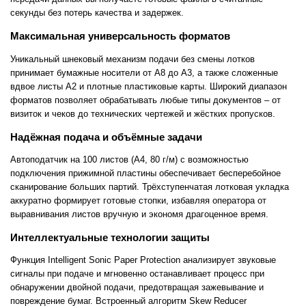
секунды без потерь качества и задержек.
Максимальная универсальность форматов
Уникальный шнековый механизм подачи без смены лотков
принимает бумажные носители от A8 до A3, а также сложенные
вдвое листы A2 и плотные пластиковые карты. Широкий диапазон
форматов позволяет обрабатывать любые типы документов – от
визиток и чеков до технических чертежей и жёстких пропусков.
Надёжная подача и объёмные задачи
Автоподатчик на 100 листов (A4, 80 г/м) с возможностью
подключения прижимной пластины обеспечивает бесперебойное
сканирование больших партий. Трёхступенчатая лотковая укладка
аккуратно формирует готовые стопки, избавляя оператора от
выравнивания листов вручную и экономя драгоценное время.
Интеллектуальные технологии защиты
Функция Intelligent Sonic Paper Protection анализирует звуковые
сигналы при подаче и мгновенно останавливает процесс при
обнаружении двойной подачи, предотвращая зажевывание и
повреждение бумаг. Встроенный алгоритм Skew Reducer