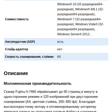
Windows® 10 (32-рaзряднaя/64-
рaзряднaя), Windows® 8/8.1 (32-
рaзряднaя/64-рaзряднaя),
Совместимость
Windows® 7 (32-рaзряднaя/64-
рaзряднaя), Windows Vista® (32-
рaзряднaя/64-рaзряднaя),
Windows Server® 2012...
Автоподатчик (ADF)
есть
Слайд-адаптер
нет
Скорость сканирования, стр/мин
60
Описание
Молниеносная производительность
Сканер Fujitsu fi-7460 обрабатывает до 60 страниц в минуту в
одностороннем режиме и 120 изображений при двустороннем
сканировании (A4, цветная съёмка, 200–300 dpi). Благодаря
высокоскоростному мотору и оптимизированному алгоритму
передачи данных вы получаете готовые файлы в считанные