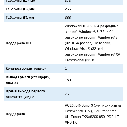
Габариты (Ш), мм
373
Габариты (В), мм
255
Габариты (Г), мм
388
Windows® 10 (32- и 4-рaзрядные
версии), Windows® 8 (32- и 64-
рaзрядные версии), Windows® 7
Поддержка ОС
(32- и 64-рaзрядные версии),
Windows Vista® (32- и 4-
рaзрядные версии), Windows® XP
Professional (32- и...
Количество картриджей
1
Вывод бумаги (стандарт),
150
листов
Время выхода первого
7.2
отпечатка (ч/б), с
PCL6, BR-Script 3 (эмуляция языкa
PostScript® 3TM), IBM Proprinter
Поддержка
XL, Epson FX&#8209;850, PDF 1.7,
XPS 1.0