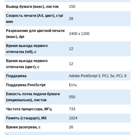
Вывод бумаги (макс), листов
150
Скорость печати (А4, цвет), стр/
28
мин
Разрешение для цветной печати
2400 х 1200
(макс), dpi
Время выхода первого
12
отпечатка (ч/б), с
Время выхода первого
12
отпечатка (цвет), с
Поддержка
Adobe PostScript 3, PCL 5e, PCL 6
Поддержка PostScript
Есть
Емкость лотка подачи бумаги
550
(опционально), листов
Частота процессора, МГц
733
Память (стандарт), Мб
1024
Время разогрева, с
26