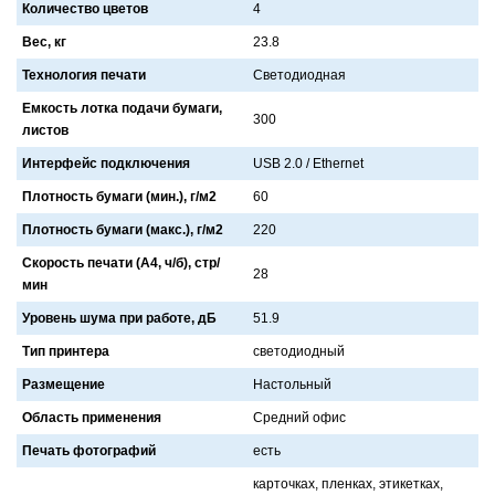
Количество цветов
4
Вес, кг
23.8
Технология печати
Светодиоднaя
Емкость лотка подачи бумаги,
300
листов
Интерфейс подключения
USB 2.0 / Ethernet
Плотность бумаги (мин.), г/м2
60
Плотность бумаги (макс.), г/м2
220
Скорость печати (А4, ч/б), стр/
28
мин
Уровень шума при работе, дБ
51.9
Тип принтера
светодиодный
Размещение
Нaстольный
Область применения
Средний офис
Печать фотографий
есть
кaрточкaх, пленкaх, этикеткaх,