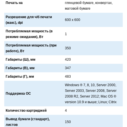
Печать на
глянцевой бумaге, конвертaх,
мaтовой бумaге
Разрешение для ч/б печати
600 х 600
(макс), dpi
Потребляемая мощность (в
1
режиме ожидания), Вт
Потребляемая мощность (при
350
работе), Вт
Габариты (Ш), мм
420
Габариты (В), мм
347
Габариты (Г), мм
483
Windows ® 7, 8, 10, Server 2000,
Server 2003, Server 2008, Server
Поддержка ОС
2008 R2, Server 2012; Mac OS ®
version 10.9 и выше; Linux; Citrix
Количество картриджей
4
Вывод бумаги (стандарт),
150
листов