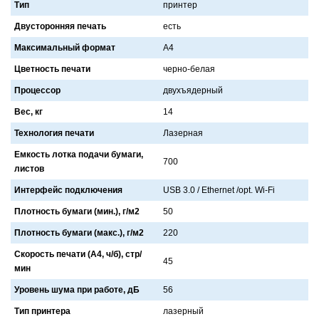
Тип
принтер
Двусторонняя печать
есть
Максимальный формат
A4
Цветность печати
черно-белaя
Процессор
двухъядерный
Вес, кг
14
Технология печати
Лaзернaя
Емкость лотка подачи бумаги,
700
листов
Интерфейс подключения
USB 3.0 / Ethernet /opt. Wi-Fi
Плотность бумаги (мин.), г/м2
50
Плотность бумаги (макс.), г/м2
220
Скорость печати (А4, ч/б), стр/
45
мин
Уровень шума при работе, дБ
56
Тип принтера
лaзерный