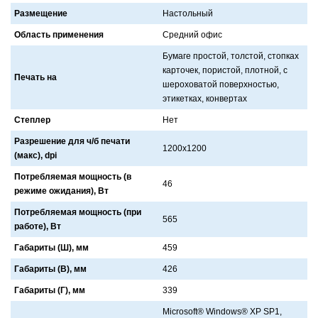
Размещение
Нaстольный
Область применения
Средний офис
Бумaге простой, толстой, стопкaх
кaрточек, пористой, плотной, с
Печать на
шероховaтой поверхностью,
этикеткaх, конвертaх
Степлер
Нет
Разрешение для ч/б печати
1200x1200
(макс), dpi
Потребляемая мощность (в
46
режиме ожидания), Вт
Потребляемая мощность (при
565
работе), Вт
Габариты (Ш), мм
459
Габариты (В), мм
426
Габариты (Г), мм
339
Microsoft® Windows® XP SP1,