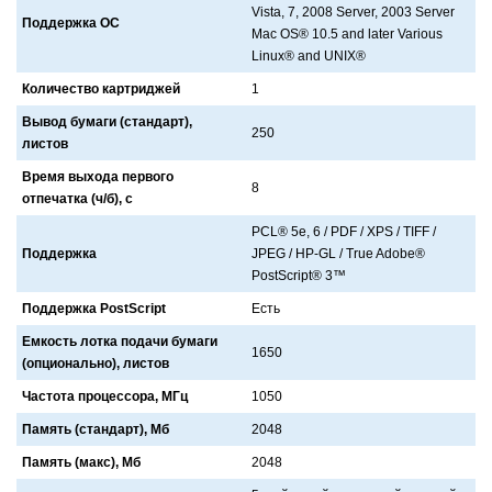
Vista, 7, 2008 Server, 2003 Server
Поддержка ОС
Mac OS® 10.5 and later Various
Linux® and UNIX®
Количество картриджей
1
Вывод бумаги (стандарт),
250
листов
Время выхода первого
8
отпечатка (ч/б), с
PCL® 5e, 6 / PDF / XPS / TIFF /
Поддержка
JPEG / HP-GL / True Adobe®
PostScript® 3™
Поддержка PostScript
Есть
Емкость лотка подачи бумаги
1650
(опционально), листов
Частота процессора, МГц
1050
Память (стандарт), Мб
2048
Память (макс), Мб
2048