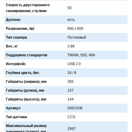
Скорость двустороннего
50
сканирования, стр./мин
Дуплекс
есть
Разрешение, dpi
600 x 600
Тип сканера
Потоковый
Вес, кг
2.88
Поддержка стандартов
TWAIN, ISIS, WIA
Интерфейс
USB 2.0
Глубина цвета, бит.
24 / 8
Габариты (ширина), мм
305
Габариты (длина), мм
157
Габариты (высота), мм
144
Артикул
DM152iB
Тип датчика
CCD
Максимальный размер
2997
документа (длина), мм