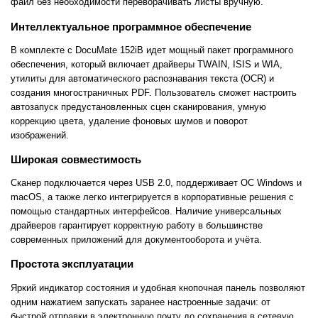
файл без необходимости переворачивать листы вручную.
Интеллектуальное программное обеспечение
В комплекте с DocuMate 152iB идет мощный пакет программного
обеспечения, который включает драйверы TWAIN, ISIS и WIA,
утилиты для автоматического распознавания текста (OCR) и
создания многостраничных PDF. Пользователь сможет настроить
автозапуск предустановленных сцен сканирования, умную
коррекцию цвета, удаление фоновых шумов и поворот
изображений.
Широкая совместимость
Сканер подключается через USB 2.0, поддерживает ОС Windows и
macOS, а также легко интегрируется в корпоративные решения с
помощью стандартных интерфейсов. Наличие универсальных
драйверов гарантирует корректную работу в большинстве
современных приложений для документооборота и учёта.
Простота эксплуатации
Яркий индикатор состояния и удобная кнопочная панель позволяют
одним нажатием запускать заранее настроенные задачи: от
быстрой отправки в электронную почту до сохранения в сетевую