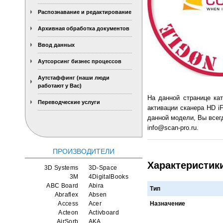
Распознавание и редактирование
Архивная обработка документов
Ввод данных
Аутсорсинг бизнес процессов
Аутстаффинг (наши люди
работают у Вас)
На данной странице ка
Переводческие услуги
активации сканера HD i
данной модели, Вы всегд
info@scan-pro.ru.
ПРОИЗВОДИТЕЛИ
Характеристик
3D Systems
3D-Space
3M
4DigitalBooks
ABC Board
Abira
Тип
Abraflex
Absen
Access
Acer
Назначение
Acteon
Activboard
AirSorb
AKA