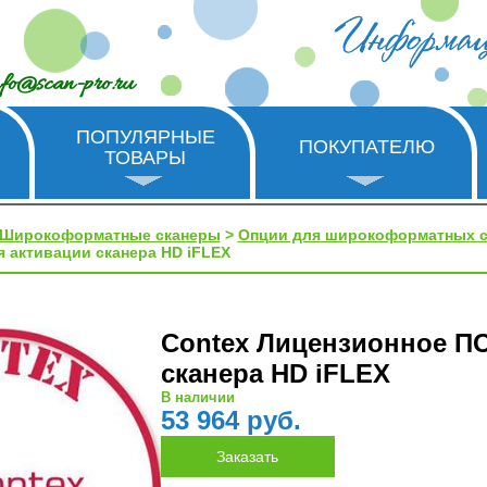
nfo@scan-pro.ru
ПОПУЛЯРНЫЕ
ПОКУПАТЕЛЮ
ТОВАРЫ
Широкоформатные сканеры
>
Опции для широкоформатных с
 активации сканера HD iFLEX
Contex Лицензионное ПО
сканера HD iFLEX
В наличии
53 964 руб.