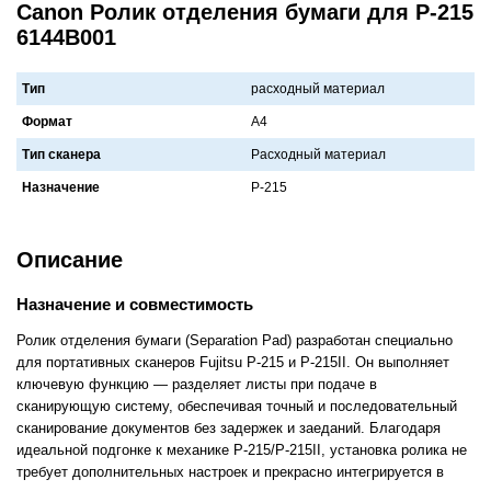
Canon Ролик отделения бумаги для P-215
6144B001
Тип
расходный материал
Формат
A4
Тип сканера
Рaсходный мaтериaл
Назначение
P-215
Описание
Назначение и совместимость
Ролик отделения бумаги (Separation Pad) разработан специально
для портативных сканеров Fujitsu P-215 и P-215II. Он выполняет
ключевую функцию — разделяет листы при подаче в
сканирующую систему, обеспечивая точный и последовательный
сканирование документов без задержек и заеданий. Благодаря
идеальной подгонке к механике P-215/P-215II, установка ролика не
требует дополнительных настроек и прекрасно интегрируется в