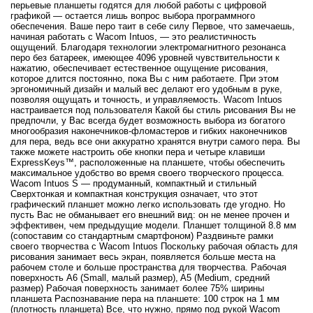
перьевые планшеты годятся для любой работы с цифровой
графикой — остается лишь вопрос выбора программного
обеспечения. Ваше перо таит в себе силу Первое, что замечаешь,
начиная работать с Wacom Intuos, — это реалистичность
ощущений. Благодаря технологии электромагнитного резонанса
перо без батареек, имеющее 4096 уровней чувствительности к
нажатию, обеспечивает естественное ощущение рисования,
которое длится постоянно, пока Вы с ним работаете. При этом
эргономичный дизайн и малый вес делают его удобным в руке,
позволяя ощущать и точность, и управляемость. Wacom Intuos
настраивается под пользователя Какой бы стиль рисования Вы не
предпочли, у Вас всегда будет возможность выбора из богатого
многообразия наконечников-фломастеров и гибких наконечников
для пера, ведь все они аккуратно хранятся внутри самого пера. Вы
также можете настроить обе кнопки пера и четыре клавиши
ExpressKeys™, расположенные на планшете, чтобы обеспечить
максимальное удобство во время своего творческого процесса.
Wacom Intuos S — продуманный, компактный и стильный
Сверхтонкая и компактная конструкция означает, что этот
графический планшет можно легко использовать где угодно. Но
пусть Вас не обманывает его внешний вид: он не менее прочен и
эффективен, чем предыдущие модели. Планшет толщиной 8.8 мм
(сопоставим со стандартным смартфоном) Раздвиньте рамки
своего творчества с Wacom Intuos Поскольку рабочая область для
рисования занимает весь экран, появляется больше места на
рабочем столе и больше пространства для творчества. Рабочая
поверхность A6 (Small, малый размер), A5 (Medium, средний
размер) Рабочая поверхность занимает более 75% ширины
планшета Распознавание пера на планшете: 100 строк на 1 мм
(плотность планшета) Все, что нужно, прямо под рукой Wacom