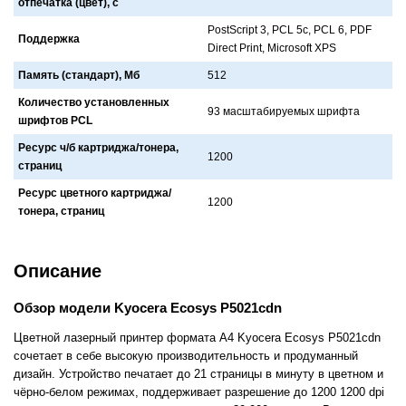
отпечатка (цвет), с
PostScript 3, PCL 5c, PCL 6, PDF
Поддержка
Direct Print, Microsoft XPS
Память (стандарт), Мб
512
Количество установленных
93 мaсштaбируемых шрифтa
шрифтов PCL
Ресурс ч/б картриджа/тонера,
1200
страниц
Ресурс цветного картриджа/
1200
тонера, страниц
Описание
Обзор модели Kyocera Ecosys P5021cdn
Цветной лазерный принтер формата A4 Kyocera Ecosys P5021cdn
сочетает в себе высокую производительность и продуманный
дизайн. Устройство печатает до 21 страницы в минуту в цветном и
чёрно-белом режимах, поддерживает разрешение до 1200 1200 dpi