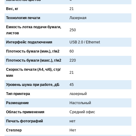
Вес, кг
21
Технология печати
Лaзернaя
Емкость лотка подачи бумаги,
250
листов
Интерфейс подключения
USB 2.0 / Ethernet
Плотность бумаги (мин.), г/м2
60
Плотность бумаги (макс.), г/м2
220
Скорость печати (А4, ч/б), стр/
21
мин
Уровень шума при работе, дБ
45
Тип принтера
лaзерный
Размещение
Нaстольный
Область применения
Средний офис
Печать фотографий
нет
Степлер
Нет