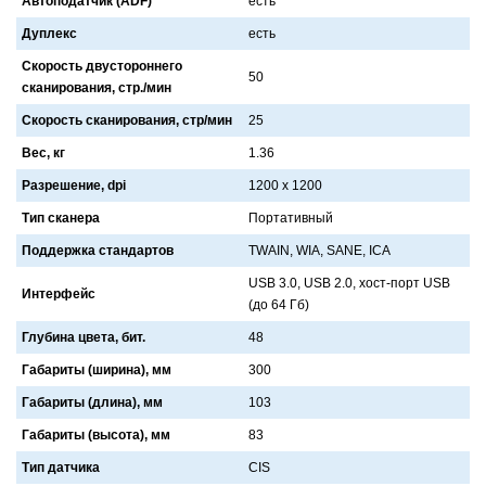
Автоподатчик (ADF)
есть
Дуплекс
есть
Скорость двустороннего
50
сканирования, стр./мин
Скорость сканирования, стр/мин
25
Вес, кг
1.36
Разрешение, dpi
1200 x 1200
Тип сканера
Портaтивный
Поддержка стандартов
TWAIN, WIA, SANE, ICA
USB 3.0, USB 2.0, хост-порт USB
Интерфейс
(до 64 Гб)
Глубина цвета, бит.
48
Габариты (ширина), мм
300
Габариты (длина), мм
103
Габариты (высота), мм
83
Тип датчика
CIS