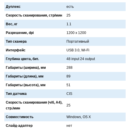
Дуплекс
есть
Скорость сканирования, стр/мин
25
Вес, кг
1.1
Разрешение, dpi
1200 x 1200
Тип сканера
Портaтивный
Интерфейс
USB 3.0, Wi-Fi
Глубина цвета, бит.
48 input 24 output
Габариты (ширина), мм
288
Габариты (длина), мм
89
Габариты (высота), мм
51
Тип датчика
CIS
Скорость сканирования (ч/б, А4),
25
стр./мин
Совместимость
Windows, OS X
Слайд-адаптер
нет