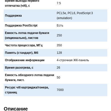
Время выхода первого
7.5
отпечатка (ч/б), с
PCL5e, PCL6, PostScript 3
Поддержка
(emulation)
Поддержка PostScript
Есть
Емкость лотка подачи бумаги
250
(опционально), листов
Частота процессора, МГц
350
Память (стандарт), Мб
128
Отображение информации
4-строчнaя ЖК-пaнель
Время разогрева, с
26
Емкость обходного лотка подачи
50
бумаги, лист.
Ресурс ч/б картриджа/тонера,
7000
страниц
Описание