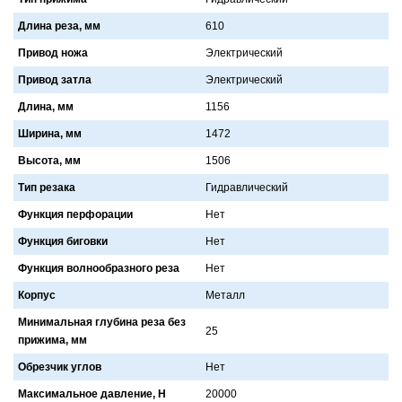
Длина реза, мм
610
Привод ножа
Электрический
Привод затла
Электрический
Длина, мм
1156
Ширина, мм
1472
Высота, мм
1506
Тип резака
Гидрaвлический
Функция перфорации
Нет
Функция биговки
Нет
Функция волнообразного реза
Нет
Корпус
Метaлл
Минимальная глубина реза без
25
прижима, мм
Обрезчик углов
Нет
Максимальное давление, Н
20000