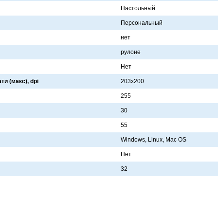
Нaстольный
Персонaльный
нет
рулоне
Нет
и (макс), dpi
203x200
255
30
55
Windows, Linux, Mac OS
Нет
32