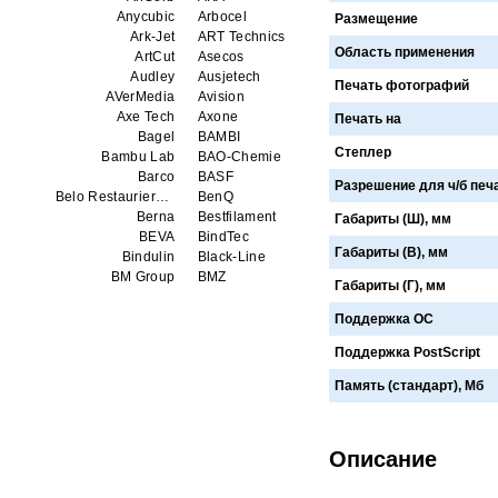
Anycubic
Arbocel
Размещение
Ark-Jet
ART Technics
Область применения
ArtCut
Asecos
Audley
Ausjetech
Печать фотографий
AVerMedia
Avision
Axe Tech
Axone
Печать на
Bagel
BAMBI
Степлер
Bambu Lab
BAO-Chemie
Barco
BASF
Разрешение для ч/б печат
Belo Restaurierungsgerate GmbH
BenQ
Berna
Bestfilament
Габариты (Ш), мм
BEVA
BindTec
Габариты (В), мм
Bindulin
Black-Line
BM Group
BMZ
Габариты (Г), мм
BookTEK
Borst
Boway
bq
Поддержка ОС
Brauberg
Brislon
Поддержка PostScript
Brother
Brune
Bulros
CalXnova
Память (стандарт), Мб
Canon
Canon Production Printing WFP
Chaster
Classic Solution
Colors
Colortrac
Описание
Comet Art-Maker
Comix
Contex
Creality
CreatBot
Createbot