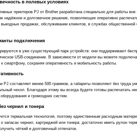
вечность в полевых условиях
тивных принтеров PJ от Brother разработана специально для работы вне
ак надёжное и долговечное решение, позволяющее оперативно распечат
 выездных продажах, обслуживании клиентов, в службах общественной 
ианты подключения
грируются в уже существующий парк устройств: они поддерживают бесп
сическое USB-соединение. В зависимости от модели вы можете подключат
 к смартфону, сохраняя оперативность и мобильность работы.
тативность
и PJ составляет менее 500 граммов, а габариты позволяют без труда ум
альный чехол. Благодаря этому вы всегда будете готовы распечатать 
 оборудования и громоздких систем.
ез чернил и тонера
уется термальная технология, поэтому единственным расходным матери
 о запасах чернил, картриджей или тонера: достаточно иметь рулон тер
олучить чёткий и долговечный отпечаток.