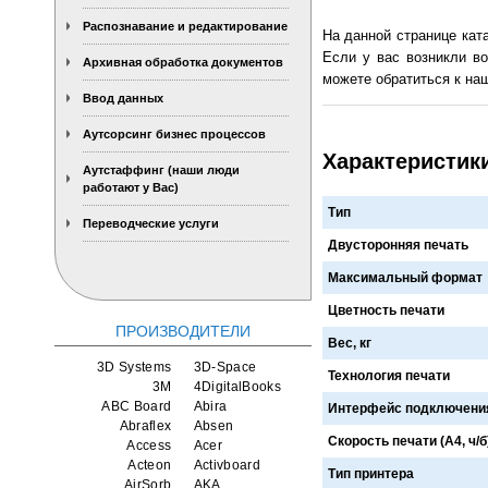
Распознавание и редактирование
На данной странице кат
Если у вас возникли во
Архивная обработка документов
можете обратиться к наш
Ввод данных
Аутсорсинг бизнес процессов
Характеристики
Аутстаффинг (наши люди
работают у Вас)
Тип
Переводческие услуги
Двусторонняя печать
Максимальный формат
Цветность печати
ПРОИЗВОДИТЕЛИ
Вес, кг
3D Systems
3D-Space
Технология печати
3M
4DigitalBooks
ABC Board
Abira
Интерфейс подключени
Abraflex
Absen
Скорость печати (А4, ч/б
Access
Acer
Acteon
Activboard
Тип принтера
AirSorb
AKA