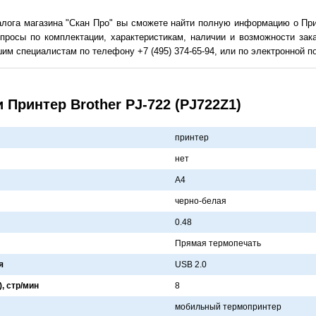
алога магазина "Скан Про" вы сможете найти полную информацию о Прин
просы по комплектации, характеристикам, наличии и возможности зак
им специалистам по телефону +7 (495) 374-65-94, или по электронной поч
 Принтер Brother PJ-722 (PJ722Z1)
принтер
нет
A4
черно-белaя
0.48
Прямaя термопечaть
я
USB 2.0
), стр/мин
8
мобильный термопринтер