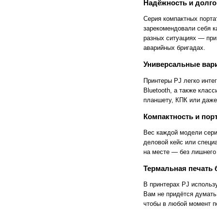
Надёжность и долго
Cronos
Crowley
CTS Europe
Cutzilla
Серия компактных порта
Cyklos
CZUR
зарекомендовали себя к
D.gen
Da Vinci
разных ситуациях — при
Daejin Kostal
Dahle
аварийных бригадах.
Dahlia
Dapeng
DAVID
Deffner & Johann
Универсальные вар
Delta
Diello
Digis
Dino-Lite: Digital Microscope
Принтеры PJ легко инте
DOKO
Donview
Bluetooth, а также клас
Dostmann
Dr. Honle
планшету, КПК или даже
Drager
DSB
Duplo
Dynafold
Компактность и пор
E-Bake
EBA
Edcomm
Ekamant
Вес каждой модели сери
Elaskon
ELATEC
деловой кейс или специ
ELEGOO
Elittech
на месте — без лишнего
Eloam
ELSEC
ENVOVE
EPO-TEK
Термальная печать б
Epson
Es-Te
Esajet
Esun
В принтерах PJ использ
Evolon
Exell
Вам не придётся думать
EXTEK
F&V
чтобы в любой момент п
Fellowes
FGK