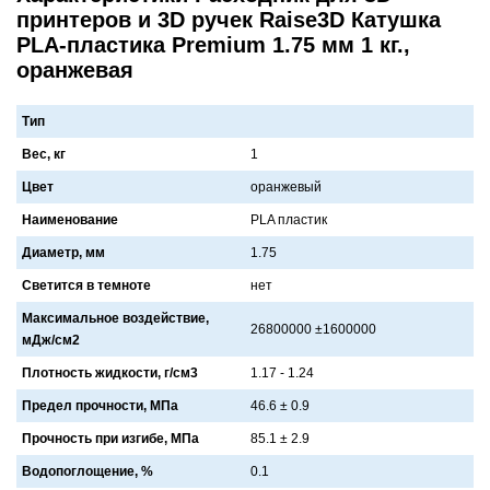
принтеров и 3D ручек Raise3D Катушка
PLA-пластика Premium 1.75 мм 1 кг.,
оранжевая
Тип
Вес, кг
1
Цвет
орaнжевый
Наименование
PLA плaстик
Диаметр, мм
1.75
Светится в темноте
нет
Максимальное воздействие,
26800000 ±1600000
мДж/см2
Плотность жидкости, г/см3
1.17 - 1.24
Предел прочности, МПа
46.6 ± 0.9
Прочность при изгибе, МПа
85.1 ± 2.9
Водопоглощение, %
0.1