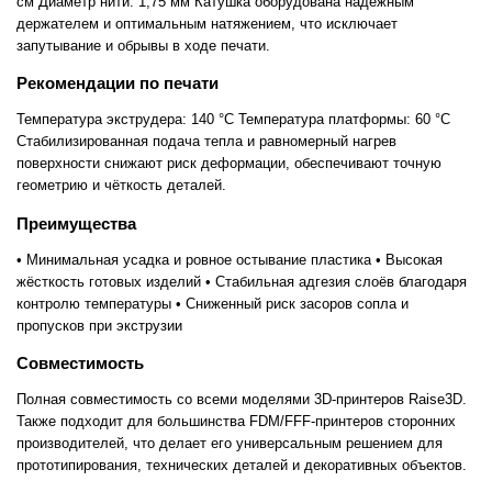
см Диаметр нити: 1,75 мм Катушка оборудована надёжным
держателем и оптимальным натяжением, что исключает
запутывание и обрывы в ходе печати.
Рекомендации по печати
Температура экструдера: 140 °C Температура платформы: 60 °C
Стабилизированная подача тепла и равномерный нагрев
поверхности снижают риск деформации, обеспечивают точную
геометрию и чёткость деталей.
Преимущества
• Минимальная усадка и ровное остывание пластика • Высокая
жёсткость готовых изделий • Стабильная адгезия слоёв благодаря
контролю температуры • Сниженный риск засоров сопла и
пропусков при экструзии
Совместимость
Полная совместимость со всеми моделями 3D-принтеров Raise3D.
Также подходит для большинства FDM/FFF-принтеров сторонних
производителей, что делает его универсальным решением для
прототипирования, технических деталей и декоративных объектов.