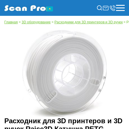
Главная
>
3D оборудование
>
Расходники для 3D принтеров и 3D ручек
> Р
Расходник для 3D принтеров и 3D
ручек Raise3D Катушка PETG-