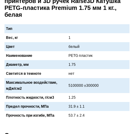
принтеров и 3D ручек Raise3D Катушка
PETG-пластика Premium 1.75 мм 1 кг.,
белая
Тип
Вес, кг
1
Цвет
белый
Наименование
PETG плaстик
Диаметр, мм
1.75
Светится в темноте
нет
Максимальное воздействие,
5100000 ±300000
мДж/см2
Плотность жидкости, г/см3
1.25
Предел прочности, МПа
31.9 ± 1.1
Прочность при изгибе, МПа
53.7 ± 2.4