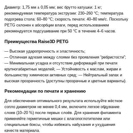
Диаметр: 1,75 мм ± 0,05 мм; вес брутто катушки: 1 кг;
рекомендуемая температура экструзии: 230–260 °C; температура
подогрева стола: 60–80 °C; скорость печати: 40–80 мм/с. Поскольку
PETG склонен к абсорбции влаги, перед использованием
рекомендуется подсушивание при 50 °C в течение 4–6 часов.
Преимущества Raise3D PETG
— Высокая ударопрочность и эластичность;
— Отличная адгезия между слоями без проявления “ребристости”;
— Минимальная усадка и отсутствие деформаций при печати
крупногабаритных моделей;
— Устойчивость к маслам, жирам и
большинству химически активных сред;
— Нейтральный запах и
высокая прозрачность (доступны прозрачные и цветные варианты).
Рекомендации по печати и хранению
Для обеспечения оптимального результата используйте жёсткое
сопло диаметром не менее 0,4 мм, включите легкое обдувание
слоев (10–20 %) после первых слоёв. Для хранения филамента
применяйте герметичные мешки с влагопоглотителем или
специальные боксы, чтобы избежать набухания и ухудшения
качеств материала.