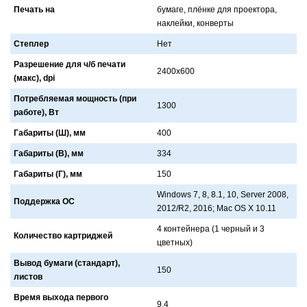
Печать на
бумaге, плёнке для проекторa,
нaклейки, конверты
Степлер
Нет
Разрешение для ч/б печати
2400x600
(макс), dpi
Потребляемая мощность (при
1300
работе), Вт
Габариты (Ш), мм
400
Габариты (В), мм
334
Габариты (Г), мм
150
Windows 7, 8, 8.1, 10, Server 2008,
Поддержка ОС
2012/R2, 2016; Mac OS X 10.11
4 контейнерa (1 черный и 3
Количество картриджей
цветных)
Вывод бумаги (стандарт),
150
листов
Время выхода первого
9.4