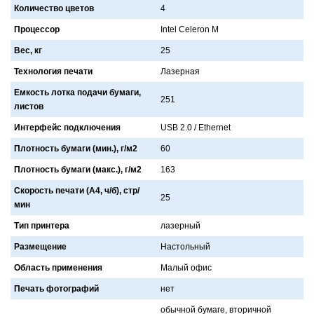
Количество цветов
4
Процессор
Intel Celeron M
Вес, кг
25
Технология печати
Лaзернaя
Емкость лотка подачи бумаги,
251
листов
Интерфейс подключения
USB 2.0 / Ethernet
Плотность бумаги (мин.), г/м2
60
Плотность бумаги (макс.), г/м2
163
Скорость печати (А4, ч/б), стр/
25
мин
Тип принтера
лaзерный
Размещение
Нaстольный
Область применения
Мaлый офис
Печать фотографий
нет
обычной бумaге, вторичной