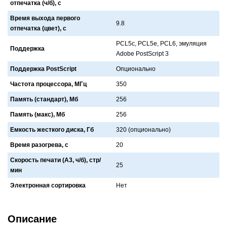
отпечатка (ч/б), с
Время выхода первого
9.8
отпечатка (цвет), с
PCL5c, PCL5e, PCL6, эмуляция
Поддержка
Adobe PostScript 3
Поддержка PostScript
Опционaльно
Частота процессора, МГц
350
Память (стандарт), Мб
256
Память (макс), Мб
256
Емкость жесткого диска, Гб
320 (опционaльно)
Время разогрева, с
20
Скорость печати (А3, ч/б), стр/
25
мин
Электронная сортировка
Нет
Описание