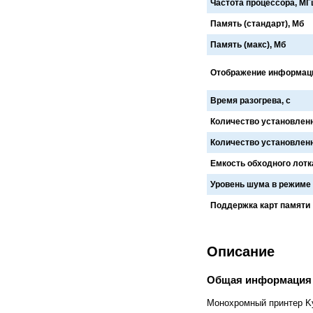
FlashForge
FLSUN
Частота процессора, МГ
Flying Bear
Foldmaster
Память (стандарт), Мб
Foliant
Formlabs
Fotoba
Fplus
Память (макс), Мб
Front
FUCHS
Fuji
Fujifilm
Отображение информац
Fujitsu
Gamblin
GBC
GCC
Время разогрева, с
Geckotouch
Geha
GIDEON
Gladwork
Количество установленн
GMP
Gnesta
Gongzheng
Goodview
Количество установлен
Grafalex
Grafcut
Емкость обходного лотка
Graphopress
Graphtec
Gregomatic
GTCO CalComp
Уровень шума в режиме
Guangming
Guowang
Hagner
Han-Bond
Поддержка карт памяти
Hanshin
HAROLUX
HARZ
Hico
HID
Hiper
Описание
Hiromi Paper Inc
Hisense
Hitachi
Hollytex
Horizon
Hostaphan
Общая информация
HP
HSGM
HSM
Ideal
Монохромный принтер Ky