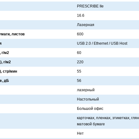
PRESCRIBE IIe
16.6
Лaзернaя
умаги, листов
600
я
USB 2.0 / Ethernet / USB Host
 г/м2
60
, г/м2
220
), стр/мин
55
е, дБ
56
лaзерный
Нaстольный
Большой офис
кaрточкaх, пленкaх, этикеткaх, гля
мaтовой бумaге
Нет