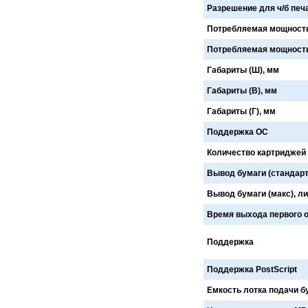
Разрешение для ч/б печат
Cronos
Crowley
CTS Europe
Cutzilla
Потребляемая мощность 
Cyklos
CZUR
D.gen
Da Vinci
Потребляемая мощность 
Daejin Kostal
Dahle
Габариты (Ш), мм
Dahlia
Dapeng
DAVID
Deffner & Johann
Габариты (В), мм
Delta
Diello
Digis
Dino-Lite: Digital Microscope
Габариты (Г), мм
DOKO
Donview
Поддержка ОС
Dostmann
Dr. Honle
Drager
DSB
Количество картриджей
Duplo
Dynafold
E-Bake
EBA
Вывод бумаги (стандарт
Edcomm
Ekamant
Вывод бумаги (макс), л
Elaskon
ELATEC
ELEGOO
Elittech
Время выхода первого от
Eloam
ELSEC
ENVOVE
EPO-TEK
Поддержка
Epson
Es-Te
Esajet
Esun
Поддержка PostScript
Evolon
Exell
EXTEK
F&V
Емкость лотка подачи б
Fellowes
FGK