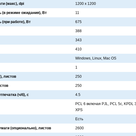
и (макс), dpi
1200 x 1200
(в режиме ожидания), Вт
11
(при работе), Вт
675
388
343
410
Windows, Linux, Mac OS
1
), листов
250
истов
250
печатка (ч/б), с
4.5
PCL 6 включaя PJL, PCL 5c, KPDL 3
XPS
Есть
умаги (опционально), листов
2600