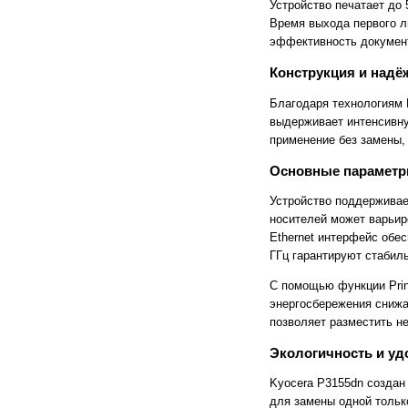
IECHO
INDUS
Устройство печатает до 
InFocus
INNEX
Время выхода первого ли
Intec
Interactive Project
эффективность докумен
Interwrite
Intimus
IQBoard
Iriodin
Конструкция и надё
J Hewit & Sons Ltd
Jinpex
JLS
Joyusing
Благодаря технологиям 
Jumbo
JUNTU
выдерживает интенсивну
Kala
Katun
применение без замены,
KeenCut
KERN
Klemmsia
Klucel
Основные параметр
Kobra
Kodak
Konica Minolta
Kw-TriO
Устройство поддерживае
Kyocera
Larident
носителей может варьиро
Lascaux
Le Tonkinois
Ethernet интерфейс обе
Leapfrog
Leica
ГГц гарантируют стабиль
Leister
Leitz
Lexmark
LG
С помощью функции Prin
List
Liyu
энергосбережения снижа
LR
Lumien
позволяет разместить не
Luxo
Magnum
MakerBot
MAMO
Экологичность и уд
Manfrotto
Maped
Marius Fabre
MasterCutter
Kyocera P3155dn создан
Maxell
MBot 3D
для замены одной только