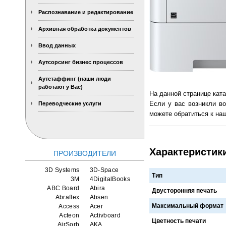
Распознавание и редактирование
Архивная обработка документов
Ввод данных
Аутсорсинг бизнес процессов
Аутстаффинг (наши люди
работают у Вас)
На данной странице кат
Если у вас возникли во
Переводческие услуги
можете обратиться к наш
Характеристик
ПРОИЗВОДИТЕЛИ
3D Systems
3D-Space
Тип
3M
4DigitalBooks
ABC Board
Abira
Двусторонняя печать
Abraflex
Absen
Максимальный формат
Access
Acer
Acteon
Activboard
Цветность печати
AirSorb
AKA