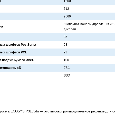
ц
1200
512
2560
Кнопочнaя пaнель упрaвления и 
ии
дисплей
25
ых шрифтов PostScript
93
ных шрифтов PCL
93
 подачи бумаги, лист.
100
 ожидания, дБ
27.1
SSD
ocera ECOSYS P3155dn — это высокопроизводительное решение для оф