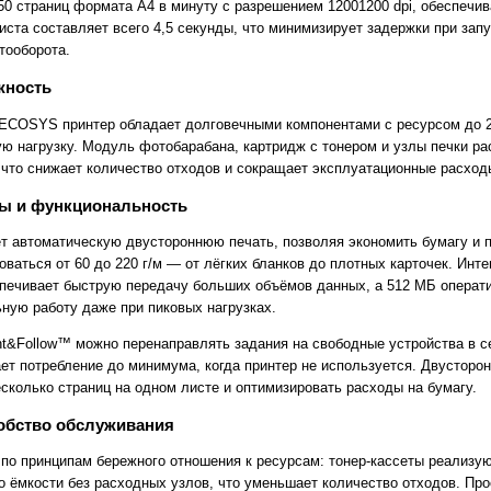
50 страниц формата A4 в минуту с разрешением 12001200 dpi, обеспечива
ста составляет всего 4,5 секунды, что минимизирует задержки при зап
тооборота.
жность
ECOSYS принтер обладает долговечными компонентами с ресурсом до 25
ю нагрузку. Модуль фотобарабана, картридж с тонером и узлы печки ра
 что снижает количество отходов и сокращает эксплуатационные расход
ы и функциональность
т автоматическую двустороннюю печать, позволяя экономить бумагу и п
ваться от 60 до 220 г/м — от лёгких бланков до плотных карточек. Инт
спечивает быструю передачу больших объёмов данных, а 512 МБ операти
ную работу даже при пиковых нагрузках.
t&Follow™ можно перенаправлять задания на свободные устройства в с
ет потребление до минимума, когда принтер не используется. Двусторон
сколько страниц на одном листе и оптимизировать расходы на бумагу.
обство обслуживания
 по принципам бережного отношения к ресурсам: тонер-кассеты реализу
 ёмкости без расходных узлов, что уменьшает количество отходов. Про