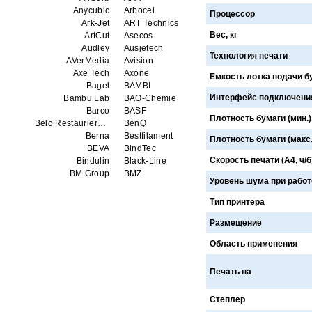
Anycubic
Arbocel
Процессор
Ark-Jet
ART Technics
Вес, кг
ArtCut
Asecos
Audley
Ausjetech
Технология печати
AVerMedia
Avision
Axe Tech
Axone
Емкость лотка подачи б
Bagel
BAMBI
Интерфейс подключени
Bambu Lab
BAO-Chemie
Barco
BASF
Плотность бумаги (мин.),
Belo Restaurierungsgerate GmbH
BenQ
Berna
Bestfilament
Плотность бумаги (макс.)
BEVA
BindTec
Скорость печати (А4, ч/б
Bindulin
Black-Line
BM Group
BMZ
Уровень шума при работ
BookTEK
Borst
Boway
bq
Тип принтера
Brauberg
Brislon
Размещение
Brother
Brune
Bulros
CalXnova
Область применения
Canon
Canon Production Printing WFP
Chaster
Classic Solution
Печать на
Colors
Colortrac
Comet Art-Maker
Comix
Contex
Creality
Степлер
CreatBot
Createbot