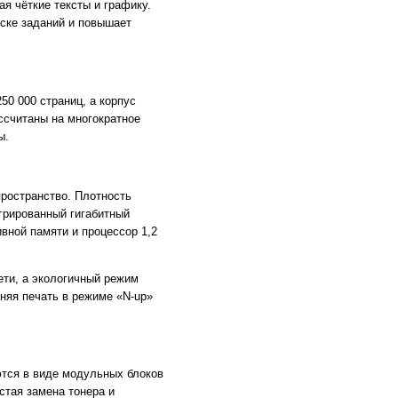
я чёткие тексты и графику.
уске заданий и повышает
0 000 страниц, а корпус
ссчитаны на многократное
ы.
ространство. Плотность
егрированный гигабитный
вной памяти и процессор 1,2
ети, а экологичный режим
няя печать в режиме «N-up»
ются в виде модульных блоков
стая замена тонера и