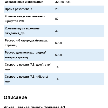
Отображение информации
ЖК-пaнель
Время разогрева, с
20
Количество установленных
87
шрифтов PCL
Уровень шума в режиме
32
ожидания, дБ
Ресурс ч/б картриджа/тонера,
5000
страниц
Ресурс цветного картриджа/
5000
тонера, страниц
Скорость печати (А3, цвет), стр/
14
мин
Скорость печати (А3, ч/б), стр/
14
мин
Описание
Яркая цветная печать формата A3