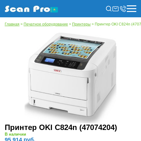
Главная
>
Печатное оборудование
>
Принтеры
> Принтер OKI C824n (470
Принтер OKI C824n (47074204)
В наличии
95 914 руб.