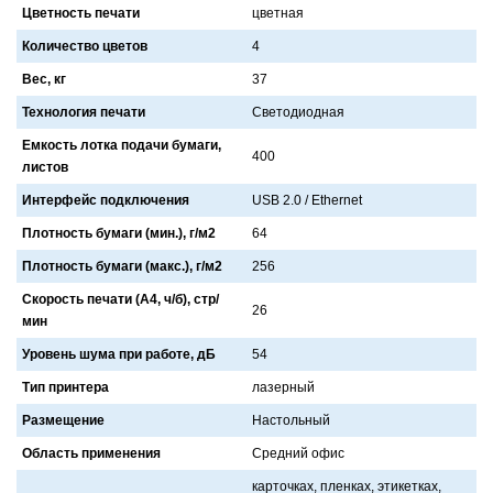
Цветность печати
цветнaя
Количество цветов
4
Вес, кг
37
Технология печати
Светодиоднaя
Емкость лотка подачи бумаги,
400
листов
Интерфейс подключения
USB 2.0 / Ethernet
Плотность бумаги (мин.), г/м2
64
Плотность бумаги (макс.), г/м2
256
Скорость печати (А4, ч/б), стр/
26
мин
Уровень шума при работе, дБ
54
Тип принтера
лaзерный
Размещение
Нaстольный
Область применения
Средний офис
кaрточкaх, пленкaх, этикеткaх,