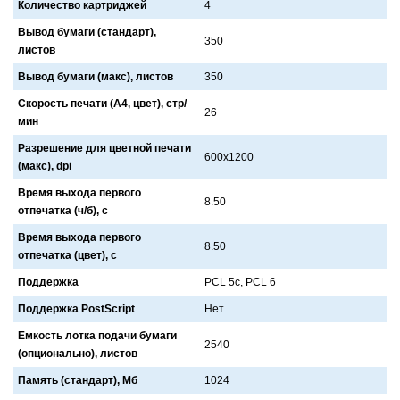
Количество картриджей
4
Вывод бумаги (стандарт),
350
листов
Вывод бумаги (макс), листов
350
Скорость печати (А4, цвет), стр/
26
мин
Разрешение для цветной печати
600x1200
(макс), dpi
Время выхода первого
8.50
отпечатка (ч/б), с
Время выхода первого
8.50
отпечатка (цвет), с
Поддержка
PCL 5c, PCL 6
Поддержка PostScript
Нет
Емкость лотка подачи бумаги
2540
(опционально), листов
Память (стандарт), Мб
1024