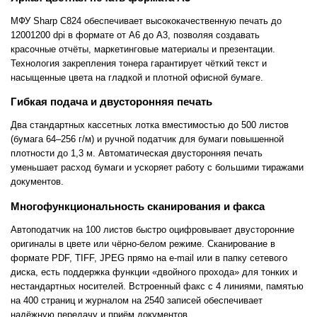
МФУ Sharp C824 обеспечивает высококачественную печать до
12001200 dpi в формате от A6 до A3, позволяя создавать
красочные отчёты, маркетинговые материалы и презентации.
Технология закрепления тонера гарантирует чёткий текст и
насыщенные цвета на гладкой и плотной офисной бумаге.
Гибкая подача и двусторонняя печать
Два стандартных кассетных лотка вместимостью до 500 листов
(бумага 64–256 г/м) и ручной податчик для бумаги повышенной
плотности до 1,3 м. Автоматическая двусторонняя печать
уменьшает расход бумаги и ускоряет работу с большими тиражами
документов.
Многофункциональность сканирования и факса
Автоподатчик на 100 листов быстро оцифровывает двусторонние
оригиналы в цвете или чёрно-белом режиме. Сканирование в
формате PDF, TIFF, JPEG прямо на e-mail или в папку сетевого
диска, есть поддержка функции «двойного прохода» для тонких и
нестандартных носителей. Встроенный факс с 4 линиями, памятью
на 400 страниц и журналом на 2540 записей обеспечивает
надёжную передачу и приём документов.