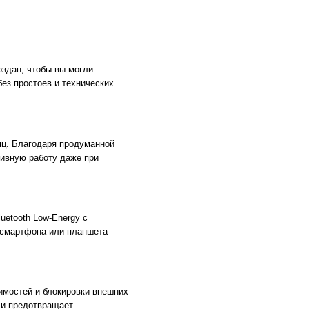
оздан, чтобы вы могли
ез простоев и технических
сяц. Благодаря продуманной
тивную работу даже при
etooth Low-Energy с
 смартфона или планшета —
вимостей и блокировки внешних
 и предотвращает