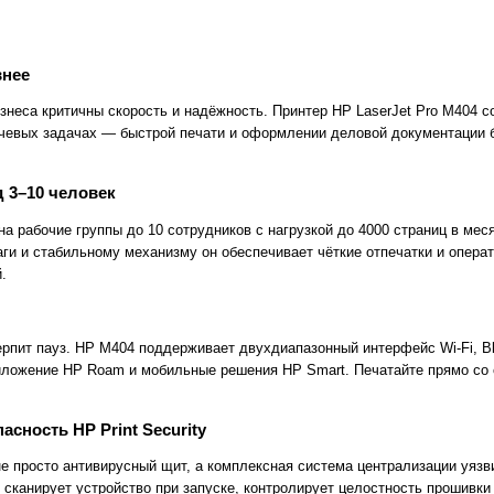
внее
знеса критичны скорость и надёжность. Принтер HP LaserJet Pro M404 с
чевых задачах — быстрой печати и оформлении деловой документации б
 3–10 человек
на рабочие группы до 10 сотрудников с нагрузкой до 4000 страниц в ме
аги и стабильному механизму он обеспечивает чёткие отпечатки и опера
.
рпит пауз. HP M404 поддерживает двухдиапазонный интерфейс Wi-Fi, Blu
иложение HP Roam и мобильные решения HP Smart. Печатайте прямо со
сность HP Print Security
 не просто антивирусный щит, а комплексная система централизации уяз
 сканирует устройство при запуске, контролирует целостность прошивки