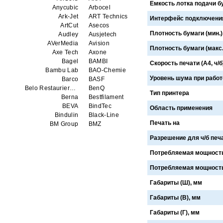
Емкость лотка подачи б
Anycubic
Arbocel
Ark-Jet
ART Technics
Интерфейс подключени
ArtCut
Asecos
Плотность бумаги (мин.),
Audley
Ausjetech
AVerMedia
Avision
Плотность бумаги (макс.)
Axe Tech
Axone
Bagel
BAMBI
Скорость печати (А4, ч/б
Bambu Lab
BAO-Chemie
Уровень шума при работ
Barco
BASF
Belo Restaurierungsgerate GmbH
BenQ
Тип принтера
Berna
Bestfilament
BEVA
BindTec
Область применения
Bindulin
Black-Line
Печать на
BM Group
BMZ
BookTEK
Borst
Разрешение для ч/б печат
Boway
bq
Brauberg
Brislon
Потребляемая мощность 
Brother
Brune
Потребляемая мощность 
Bulros
CalXnova
Canon
Canon Production Printing WFP
Габариты (Ш), мм
Chaster
Classic Solution
Colors
Colortrac
Габариты (В), мм
Comet Art-Maker
Comix
Габариты (Г), мм
Contex
Creality
CreatBot
Createbot