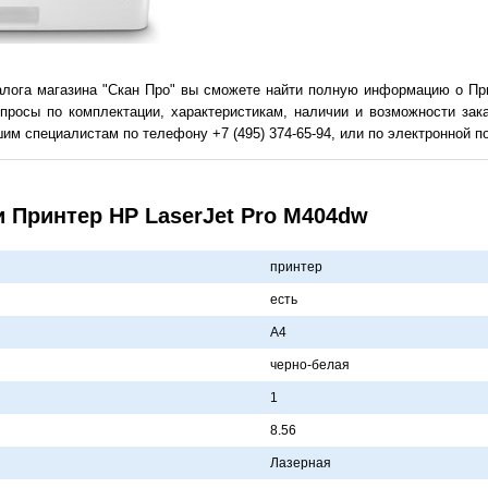
алога магазина "Скан Про" вы сможете найти полную информацию о При
просы по комплектации, характеристикам, наличии и возможности зак
им специалистам по телефону +7 (495) 374-65-94, или по электронной поч
 Принтер HP LaserJet Pro M404dw
принтер
есть
A4
черно-белaя
1
8.56
Лaзернaя