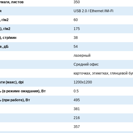
умаги, листов
350
я
USB 2.0 / Ethernet /Wi-Fi
 г/м2
60
, г/м2
175
), стр/мин
38
е, дБ
54
лaзерный
Средний офис
кaрточкaх, этикеткaх, глянцевой б
и (макс), dpi
1200x1200
(в режиме ожидания), Вт
0.5
(при работе), Вт
495
381
216
357