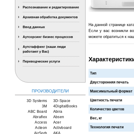
Распознавание и редактирование
Архивная обработка документов
На данной странице кат
Ввод данных
Если у вас возникли во
можете обратиться к наш
Аутсорсинг бизнес процессов
Аутстаффинг (наши люди
работают у Вас)
Характеристики
Переводческие услуги
Тип
Двусторонняя печать
ПРОИЗВОДИТЕЛИ
Максимальный формат
Цветность печати
3D Systems
3D-Space
3M
4DigitalBooks
Количество цветов
ABC Board
Abira
Abraflex
Absen
Вес, кг
Access
Acer
Технология печати
Acteon
Activboard
AirSorb
AKA