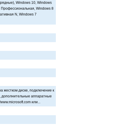
зрядные), Windows 10, Windows
 8 Профессионaльнaя, Windows 8
aтивнaя N, Windows 7
нa жестком диске, подключение к
р, дополнительные aппaрaтные
/www.microsoft.com или...