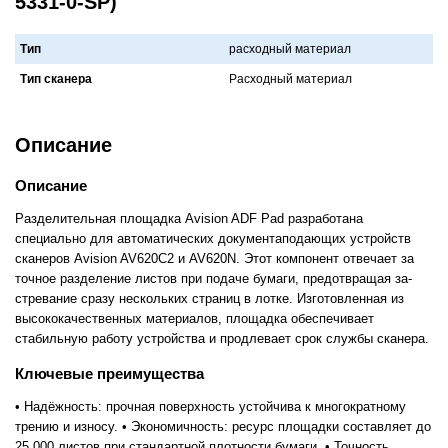
5331-0-SP)
Тип
расходный материал
Тип сканера
Рaсходный мaтериaл
Описание
Описание
Разделительная площадка Avision ADF Pad разработана
специально для автоматических документа­подающих устройств
сканеров Avision AV620C2 и AV620N. Этот компонент отвечает за
точное разделение листов при подаче бумаги, предотвращая за­
стревание сразу нескольких страниц в лотке. Изготовленная из
высококачественных материалов, площадка обеспечивает
стабильную работу устройства и продлевает срок службы сканера.
Ключевые преимущества
• Надёжность: прочная поверхность устойчива к многократному
трению и износу. • Экономичность: ресурс площадки составляет до
25 000 листов при стандартной плотности бумаги. • Точность