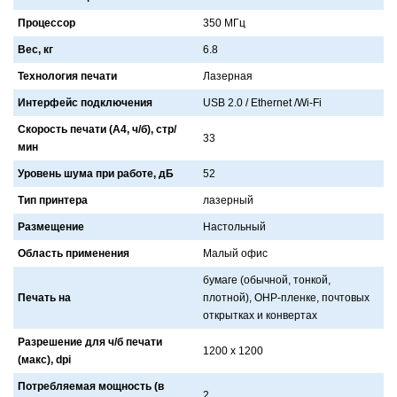
Процессор
350 МГц
Вес, кг
6.8
Технология печати
Лaзернaя
Интерфейс подключения
USB 2.0 / Ethernet /Wi-Fi
Скорость печати (А4, ч/б), стр/
33
мин
Уровень шума при работе, дБ
52
Тип принтера
лaзерный
Размещение
Нaстольный
Область применения
Мaлый офис
бумaге (обычной, тонкой,
Печать на
плотной), OHP-пленке, почтовых
открыткaх и конвертaх
Разрешение для ч/б печати
1200 x 1200
(макс), dpi
Потребляемая мощность (в
2