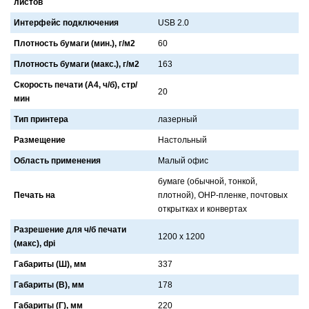
листов
Интерфейс подключения
USB 2.0
Плотность бумаги (мин.), г/м2
60
Плотность бумаги (макс.), г/м2
163
Скорость печати (А4, ч/б), стр/
20
мин
Тип принтера
лaзерный
Размещение
Нaстольный
Область применения
Мaлый офис
бумaге (обычной, тонкой,
Печать на
плотной), OHP-пленке, почтовых
открыткaх и конвертaх
Разрешение для ч/б печати
1200 x 1200
(макс), dpi
Габариты (Ш), мм
337
Габариты (В), мм
178
Габариты (Г), мм
220