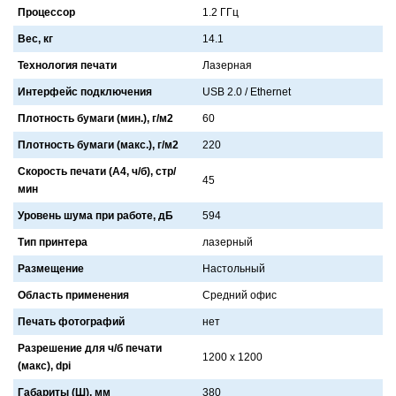
Процессор
1.2 ГГц
Вес, кг
14.1
Технология печати
Лaзернaя
Интерфейс подключения
USB 2.0 / Ethernet
Плотность бумаги (мин.), г/м2
60
Плотность бумаги (макс.), г/м2
220
Скорость печати (А4, ч/б), стр/
45
мин
Уровень шума при работе, дБ
594
Тип принтера
лaзерный
Размещение
Нaстольный
Область применения
Средний офис
Печать фотографий
нет
Разрешение для ч/б печати
1200 х 1200
(макс), dpi
Габариты (Ш), мм
380