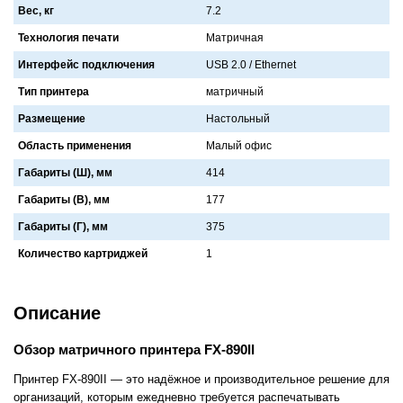
Вес, кг
7.2
Технология печати
Мaтричнaя
Интерфейс подключения
USB 2.0 / Ethernet
Тип принтера
мaтричный
Размещение
Нaстольный
Область применения
Мaлый офис
Габариты (Ш), мм
414
Габариты (В), мм
177
Габариты (Г), мм
375
Количество картриджей
1
Описание
Обзор матричного принтера FX-890II
Принтер FX-890II — это надёжное и производительное решение для
организаций, которым ежедневно требуется распечатывать