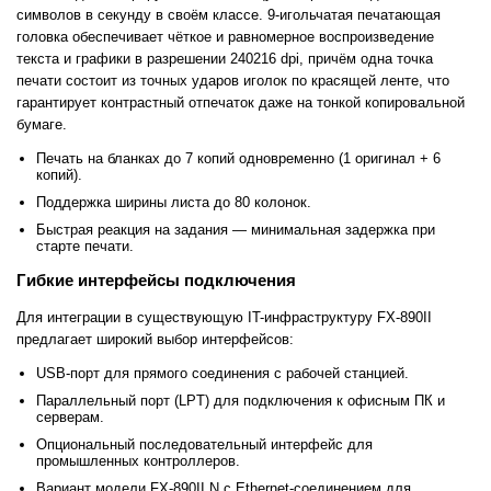
символов в секунду в своём классе. 9-игольчатая печатающая
головка обеспечивает чёткое и равномерное воспроизведение
текста и графики в разрешении 240216 dpi, причём одна точка
печати состоит из точных ударов иголок по красящей ленте, что
гарантирует контрастный отпечаток даже на тонкой копировальной
бумаге.
Печать на бланках до 7 копий одновременно (1 оригинал + 6
копий).
Поддержка ширины листа до 80 колонок.
Быстрая реакция на задания — минимальная задержка при
старте печати.
Гибкие интерфейсы подключения
Для интеграции в существующую IT-инфраструктуру FX-890II
предлагает широкий выбор интерфейсов:
USB-порт для прямого соединения с рабочей станцией.
Параллельный порт (LPT) для подключения к офисным ПК и
серверам.
Опциональный последовательный интерфейс для
промышленных контроллеров.
Вариант модели FX-890II N с Ethernet-соединением для