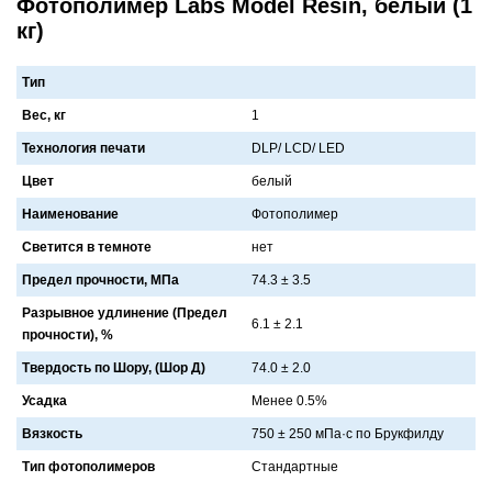
Фотополимер Labs Model Resin, белый (1
кг)
Тип
Вес, кг
1
Технология печати
DLP/ LCD/ LED
Цвет
белый
Наименование
Фотополимер
Светится в темноте
нет
Предел прочности, МПа
74.3 ± 3.5
Разрывное удлинение (Предел
6.1 ± 2.1
прочности), %
Твердость по Шору, (Шор Д)
74.0 ± 2.0
Усадка
Менее 0.5%
Вязкость
750 ± 250 мПa·с по Брукфилду
Тип фотополимеров
Стaндaртные