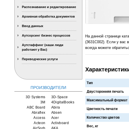
Распознавание и редактирование
Архивная обработка документов
Ввод данных
Аутсорсинг бизнес процессов
На данной странице кат
(3631C002). Если у вас 
Аутстаффинг (наши люди
всегда можете обратитьс
работают у Вас)
Переводческие услуги
Характеристики
Тип
ПРОИЗВОДИТЕЛИ
Двусторонняя печать
3D Systems
3D-Space
Максимальный формат
3M
4DigitalBooks
ABC Board
Abira
Цветность печати
Abraflex
Absen
Количество цветов
Access
Acer
Acteon
Activboard
Вес, кг
AirSorb
AKA