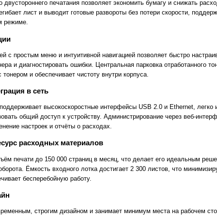
о двустороннего печатания позволяет экономить бумагу и снижать расх
егибает лист и выводит готовые развороты без потери скорости, поддер
м режиме.
ции
й с простым меню и интуитивной навигацией позволяет быстро настраив
ера и диагностировать ошибки. Центральная парковка отработанного то
с тонером и обеспечивает чистоту внутри корпуса.
грация в сеть
поддерживает высокоскоростные интерфейсы USB 2.0 и Ethernet, легко 
изовать общий доступ к устройству. Администрирование через веб-интер
енение настроек и отчёты о расходах.
есурс расходных материалов
бъём печати до 150 000 страниц в месяц, что делает его идеальным реш
борота. Ёмкость входного лотка достигает 2 300 листов, что минимизи
ечивает бесперебойную работу.
айн
временным, строгим дизайном и занимает минимум места на рабочем сто