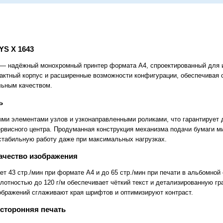
YS X 1643
— надёжный монохромный принтер формата A4, спроектированный для 
пактный корпус и расширенные возможности конфигурации, обеспечивая
льным качеством.
ь
ми элементами узлов и узконаправленными роликами, что гарантирует 
рвисного центра. Продуманная конструкция механизма подачи бумаги ми
стабильную работу даже при максимальных нагрузках.
качество изображения
ет 43 стр./мин при формате A4 и до 65 стр./мин при печати в альбомной
плотностью до 120 г/м обеспечивает чёткий текст и детализированную г
ображений сглаживают края шрифтов и оптимизируют контраст.
сторонняя печать