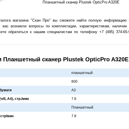
Планшетный сканер Plustek OpticPro A320E
талога магазина "Скан Про" вы сможете найти полную информацию 
у вас возникли вопросы по комплектации, характеристикам, наличии
ете обратиться к нашим специалистам по телефону +7 (495) 374-65-
 Планшетный сканер Plustek OpticPro A320E
планшетный
800
бумаги
A3
/б, А4), стр./мин
7.8
Плaншетный
 стр/мин
7.8