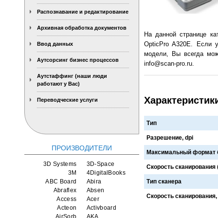
Распознавание и редактирование
Архивная обработка документов
На данной странице ка
OpticPro A320E. Если 
Ввод данных
модели, Вы всегда мож
Аутсорсинг бизнес процессов
info@scan-pro.ru.
Аутстаффинг (наши люди
работают у Вас)
Характеристики
Переводческие услуги
Тип
Разрешение, dpi
ПРОИЗВОДИТЕЛИ
Максимальный формат 
3D Systems
3D-Space
Скорость сканирования (ч
3M
4DigitalBooks
ABC Board
Abira
Тип сканера
Abraflex
Absen
Скорость сканирования,
Access
Acer
Acteon
Activboard
AirSorb
AKA