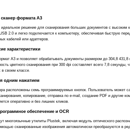
сканер формата A3
 – идеальное решение для сканирования больших документов с высоким к
SB 2.0 и легко подключается к компьютеру, обеспечивая быструю пере
ных кабелей или адаптеров.
ие характеристики
рмат A3 и позволяет обрабатывать документы размером до 304,8 431,8
рость цветного сканирования при 300 dpi составляет всего 7,8 секунды, 
 в своем классе.
я одним нажатием
ора расположены семь программируемых кнопок. Пользователь может с
канирования, копирование, отправка по e-mail, создание PDF и другие к
ется оперативно и без лишних кликов.
программное обеспечение и OCR
ут многоязычные утилиты Plustek, включая модуль оптического распозн
помощью сканированные изображения автоматически преобразуются в р