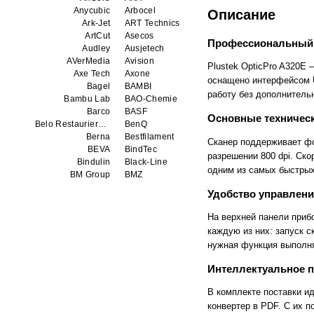
Anycubic
Arbocel
Описание
Ark-Jet
ART Technics
ArtCut
Asecos
Профессиональный 
Audley
Ausjetech
AVerMedia
Avision
Plustek OpticPro A320E
Axe Tech
Axone
оснащено интерфейсом U
Bagel
BAMBI
работу без дополнитель
Bambu Lab
BAO-Chemie
Barco
BASF
Основные техническ
Belo Restaurierungsgerate GmbH
BenQ
Berna
Bestfilament
Сканер поддерживает фо
BEVA
BindTec
разрешении 800 dpi. Ско
Bindulin
Black-Line
одним из самых быстрых
BM Group
BMZ
BookTEK
Borst
Удобство управлени
Boway
bq
Brauberg
Brislon
На верхней панели приб
Brother
Brune
каждую из них: запуск с
Bulros
CalXnova
нужная функция выполня
Canon
Canon Production Printing WFP
Chaster
Classic Solution
Интеллектуальное 
Colors
Colortrac
Comet Art-Maker
Comix
В комплекте поставки ид
Contex
Creality
конвертер в PDF. С их 
CreatBot
Createbot