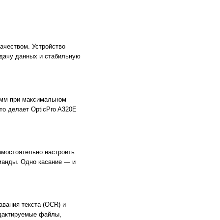
ачеством. Устройство
дачу данных и стабильную
 мм при максимальном
что делает OpticPro A320E
амостоятельно настроить
оманды. Одно касание — и
авания текста (OCR) и
едактируемые файлы,