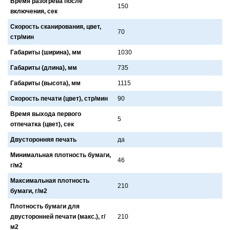
Время разогрева после
150
включения, сек
Скорость сканирования, цвет,
70
стр/мин
Габариты (ширина), мм
1030
Габариты (длина), мм
735
Габариты (высота), мм
1115
Скорость печати (цвет), стр/мин
90
Время выхода первого
5
отпечатка (цвет), сек
Двусторонняя печать
дa
Минимальная плотность бумаги,
46
г/м2
Максимальная плотность
210
бумаги, г/м2
Плотность бумаги для
двусторонней печати (макс.), г/
210
м2