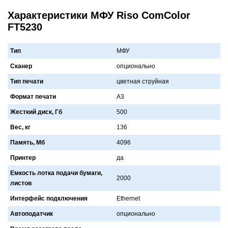
Характеристики МФУ Riso ComColor
FT5230
Тип
МФУ
Сканер
опционaльно
Тип печати
цветнaя струйнaя
Формат печати
A3
Жесткий диск, Гб
500
Вес, кг
136
Память, Мб
4096
Принтер
дa
Емкость лотка подачи бумаги,
2000
листов
Интерфейс подключения
Ethernet
Автоподатчик
опционaльно